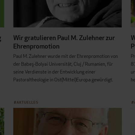
g
Wir gratulieren Paul M. Zulehner zur
W
Ehrenpromotion
P
Paul M. Zulehner wurde mit der Ehrenpromotion von
Pr
der Babeş-Bolyai Universität, Cluj / Rumanien, für
81
seine Verdienste in der Entwicklung einer
u
Pastoraltheologie in Ost(Mittel)Europa gewürdigt.
he
AKTUELLES