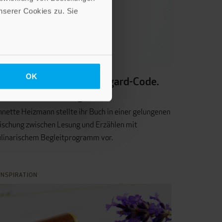
serer Cookies zu. Sie
OK
uchpremiere »Der Hildegard-Code.
eun heilsame Wege«
nette Heizmann stellte ihr Buch in einer gelungenen
ischung zwischen Lesung und Erzählen mit
ulinarischem Begleitprogramm vor.
INSPIRATION