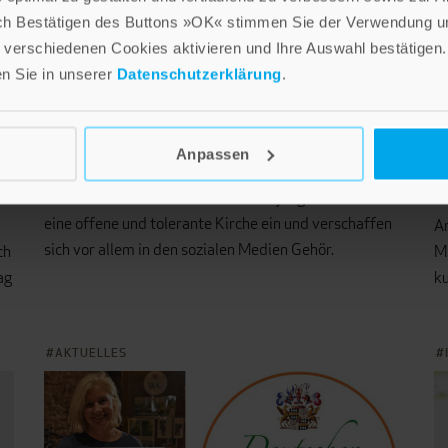
ch Bestätigen des Buttons »OK« stimmen Sie der Verwendung un
verschiedenen Cookies aktivieren und Ihre Auswahl bestätigen.
en Sie in unserer
Datenschutzerklärung
.
Anpassen
Am 8. März ist Weltfrauentag
B
N
Immer öfter setzen sich besonders junge Frauen für
eine offene und tolerante Kirche ein und verschaffen
An
sich vor allem in den sozialen Medien Gehör.
ch
M
ag
k
AKTUELLES