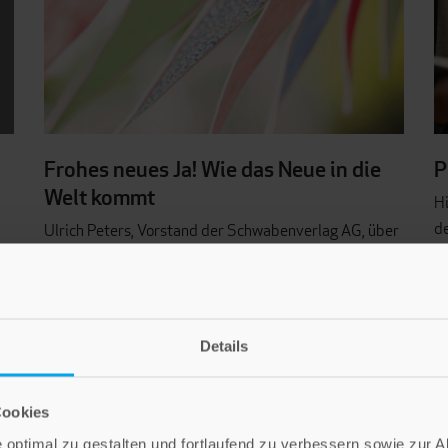
Frohes neues Ja! Wie das Neue in die
P
Welt kommt
Hi
d
Ulrich Peters, Vorstand der Schwabenverlag AG, über
Le
den Mut, Neues zu wagen und der Macht der
Kö
Gewohnheit zu widerstehen.
Details
AKTUELLES
Cookies
optimal zu gestalten und fortlaufend zu verbessern sowie zur 