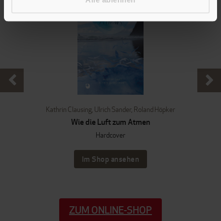
Kathrin Clausing
,
Ulrich Sander
,
Roland Höpker
Wie die Luft zum Atmen
Hardcover
Im Shop ansehen
ZUM ONLINE-SHOP