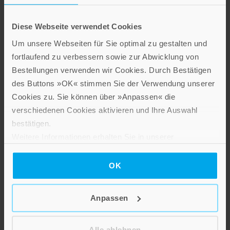
Kathrin Salzwedel
,
Ramin Madani
Klaraslife – Vegane und vegetarische Wohlfühlgerichte
Diese Webseite verwendet Cookies
Hardcover
Um unsere Webseiten für Sie optimal zu gestalten und
fortlaufend zu verbessern sowie zur Abwicklung von
Im Shop ansehen
Bestellungen verwenden wir Cookies. Durch Bestätigen
des Buttons »OK« stimmen Sie der Verwendung unserer
Cookies zu. Sie können über »Anpassen« die
verschiedenen Cookies aktivieren und Ihre Auswahl
ZUM ONLINE-SHOP
bestätigen.
Weitere Informationen erhalten Sie in unserer
Datenschutzerklärung
.
OK
Die Neuerscheinungen des Verlages am Eschbach
Anpassen
Alle ablehnen