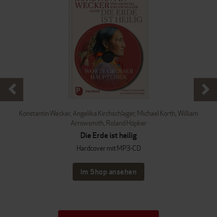
Konstantin Wecker
,
Angelika Kirchschlager
,
Michael Korth
,
William
Arrowsmith
,
Roland Höpker
Die Erde ist heilig
Hardcover mit MP3-CD
Im Shop ansehen