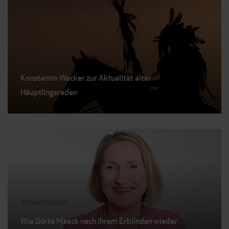
INTERVIEW
Konstantin Wecker zur Aktualität alter
Häuptlingsreden
ERMUTIGUNG
Wie Dörte Maack nach ihrem Erblinden wieder