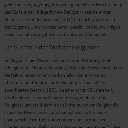
gehen müssen, angefangen von der gnadenlosen Beschreibung
des Verfalls der »bürgerlichen« Religion in seinem ersten
Roman »Die Buddenbrooks« (1901). Ein Suchprozess nach
dem Eigenen, Unverwechselbaren, persönlich Glaubwürdigen
jenseits einer vorgegebenen Katechismus-Gläubigkeit.
Ein Sucher in der Welt der Religionen
Zu Beginn seines Werkes bis zum Ersten Weltkrieg steht
»Religion« bei Thomas Mann im Zeichen der Schwäche und des
Verfalls eines einstmals starken, alles dominierenden
Christentums: Kirche in ihrer vom bürgerlichen Milieu
absorbierten Gestalt. 1931, da ist er schon 56 Jahre halt,
veröffentlicht Thomas Mann sein »Fragment über das
Religiöse« und stellt dort in den Mittelpunkt von Religion die
Frage des Menschen nach sich selbst angesichts seines
unausweichlichen Todes. Aber neben und nach solchen
Überlegungen zur Religion im Allgemeinen betritt der Dichter