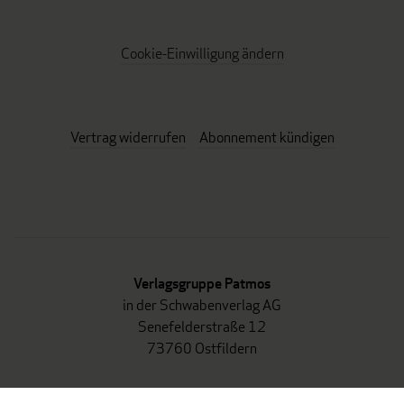
Cookie-Einwilligung ändern
Vertrag widerrufen
Abonnement kündigen
Verlagsgruppe Patmos
in der Schwabenverlag AG
Senefelderstraße 12
73760 Ostfildern