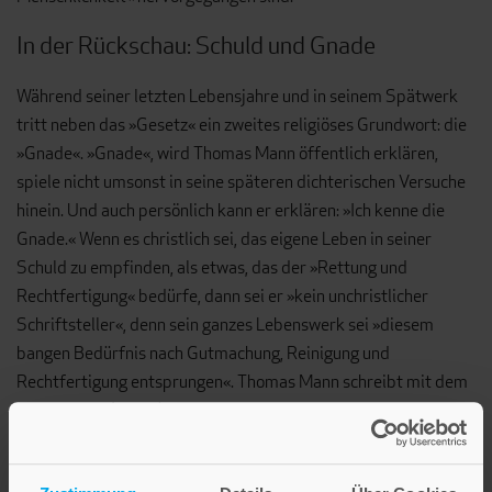
In der Rückschau: Schuld und Gnade
Während seiner letzten Lebensjahre und in seinem Spätwerk
tritt neben das »Gesetz« ein zweites religiöses Grundwort: die
»Gnade«. »Gnade«, wird Thomas Mann öffentlich erklären,
spiele nicht umsonst in seine späteren dichterischen Versuche
hinein. Und auch persönlich kann er erklären: »Ich kenne die
Gnade.« Wenn es christlich sei, das eigene Leben in seiner
Schuld zu empfinden, als etwas, das der »Rettung und
Rechtfertigung« bedürfe, dann sei er »kein unchristlicher
Schriftsteller«, denn sein ganzes Lebenswerk sei »diesem
bangen Bedürfnis nach Gutmachung, Reinigung und
Rechtfertigung entsprungen«. Thomas Mann schreibt mit dem
»Erwählten« (1951) die Parabelgeschichte von einem Sünder,
der, tief gefallen, zu Reue und Buße fähig ist und so Vergebung
erlangen kann. Etwas also, das Thomas Mann im deutschen