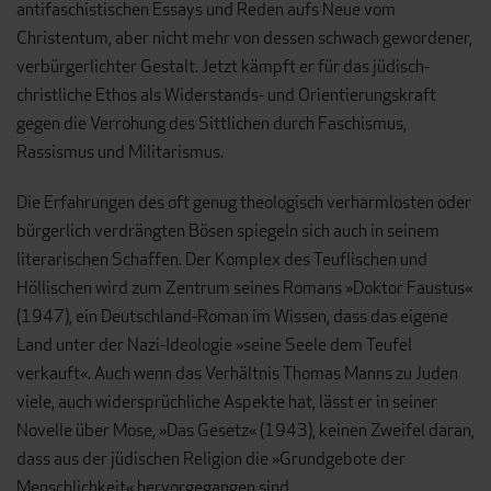
antifaschistischen Essays und Reden aufs Neue vom
Christentum, aber nicht mehr von dessen schwach gewordener,
verbürgerlichter Gestalt. Jetzt kämpft er für das jüdisch-
christliche Ethos als Widerstands- und Orientierungskraft
gegen die Verrohung des Sittlichen durch Faschismus,
Rassismus und Militarismus.
Die Erfahrungen des oft genug theologisch verharmlosten oder
bürgerlich verdrängten Bösen spiegeln sich auch in seinem
literarischen Schaffen. Der Komplex des Teuflischen und
Höllischen wird zum Zentrum seines Romans »Doktor Faustus«
(1947), ein Deutschland-Roman im Wissen, dass das eigene
Land unter der Nazi-Ideologie »seine Seele dem Teufel
verkauft«. Auch wenn das Verhältnis Thomas Manns zu Juden
viele, auch widersprüchliche Aspekte hat, lässt er in seiner
Novelle über Mose, »Das Gesetz« (1943), keinen Zweifel daran,
dass aus der jüdischen Religion die »Grundgebote der
Menschlichkeit« hervorgegangen sind.