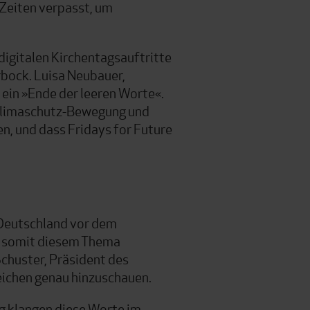
Zeiten verpasst, um
igitalen Kirchentagsauftritte
bock. Luisa Neubauer,
 ein »Ende der leeren Worte«.
 Klimaschutz-Bewegung und
en, und dass Fridays for Future
 Deutschland vor dem
r somit diesem Thema
Schuster, Präsident des
reichen genau hinzuschauen.
zig klangen diese Worte im