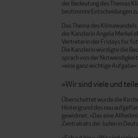
der Bedeutung des Themas Kli
bestimmte Entscheidungen zu 
Das Thema des Klimawandels u
der Kanzlerin Angela Merkel 
Vertreterin der Fridays for f
Die Kanzlerin würdigte die B
sprach von der Notwendigkeit, 
»eine ganz wichtige Aufgabe« 
»Wir sind viele und teil
Überschattet wurde die Kirch
Hintergrund des neu aufgefla
gewidmet. »Das eine Allheilmi
Zentralrats der Juden in Deut
»Schaut hin«: »Wir sind viele 