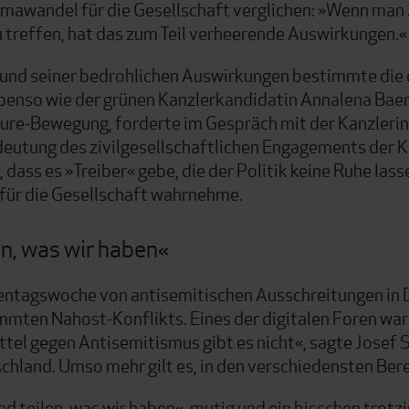
mawandel für die Gesellschaft verglichen: »Wenn man 
treffen, hat das zum Teil verheerende Auswirkungen.«
nd seiner bedrohlichen Auswirkungen bestimmte die d
ebenso wie der grünen Kanzlerkandidatin Annalena Baer
uture-Bewegung, forderte im Gespräch mit der Kanzlerin
edeutung des zivilgesellschaftlichen Engagements der
dass es »Treiber« gebe, die der Politik keine Ruhe lass
für die Gesellschaft wahrnehme.
en, was wir haben«
entagswoche von antisemitischen Ausschreitungen in
mmten Nahost-Konflikts. Eines der digitalen Foren wa
ttel gegen Antisemitismus gibt es nicht«, sagte Josef 
schland. Umso mehr gilt es, in den verschiedensten Be
und teilen, was wir haben«, mutig und ein bisschen trot