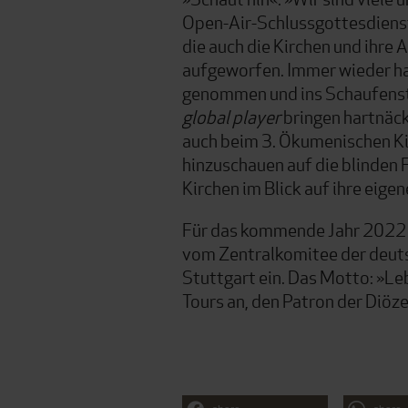
Open-Air-Schlussgottesdienst 
die auch die Kirchen und ihre
aufgeworfen. Immer wieder hab
genommen und ins Schaufenster
global player
bringen hartnäck
auch beim 3. Ökumenischen Kir
hinzuschauen auf die blinden 
Kirchen im Blick auf ihre eige
Für das kommende Jahr 2022 l
vom Zentralkomitee der deuts
Stuttgart ein. Das Motto: »Le
Tours an, den Patron der Diöz