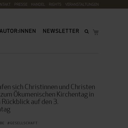
NTAKT
PRESSE
HANDEL
RIGHTS
VERANSTALTUNGEN
AUTOR:INNEN
NEWSLETTER
afen sich Christinnen und Christen
l: zum Ökumenischen Kirchentag in
 Rückblick auf den 3.
ntag
BE
GESELLSCHAFT