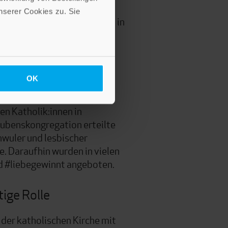
Luft und fordern mehr
serer Cookies zu. Sie
stitutionalisierten Ämtern in
OK
n Katholik:innen in
aubenskongregation erteilte
wuler und lesbischer
e. Daraufhin wurden in vielen
d #liebegewinnt angeboten.
ige Rolle
der katholischen Kirche mit