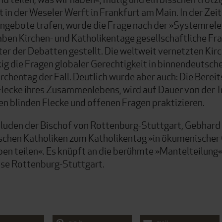
in der Weseler Werft in Frankfurt am Main. In der Ze
 Angebote trafen, wurde die Frage nach der »Systemrel
en Kirchen- und Katholikentage gesellschaftliche Frag
 der Debatten gestellt. Die weltweit vernetzten Kirch
ig die Fragen globaler Gerechtigkeit in binnendeutsche
chentag der Fall. Deutlich wurde aber auch: Die Bereit
Flecke ihres Zusammenlebens, wird auf Dauer von der T
nen blinden Flecke und offenen Fragen praktizieren.
uden der Bischof von Rottenburg-Stuttgart, Gebhard
chen Katholiken zum Katholikentag »in ökumenischer 
ben teilen«. Es knüpft an die berühmte »Mantelteilung«
ese Rottenburg-Stuttgart.