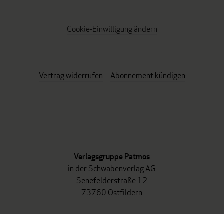
Cookie-Einwilligung ändern
Vertrag widerrufen
Abonnement kündigen
Verlagsgruppe Patmos
in der Schwabenverlag AG
Senefelderstraße 12
73760 Ostfildern