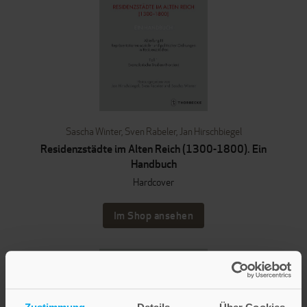
Sascha Winter
,
Sven Rabeler
,
Jan Hirschbiegel
Residenzstädte im Alten Reich (1300-1800). Ein
Handbuch
Hardcover
Im Shop ansehen