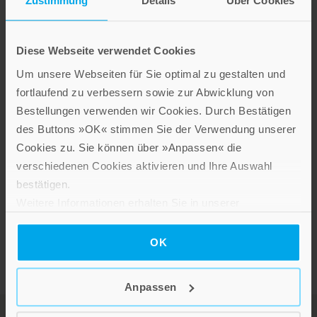
Zustimmung
Details
Über Cookies
Diese Webseite verwendet Cookies
Um unsere Webseiten für Sie optimal zu gestalten und
fortlaufend zu verbessern sowie zur Abwicklung von
Bestellungen verwenden wir Cookies. Durch Bestätigen
Sascha Winter
,
Sven Rabeler
,
Jan Hirschbiegel
des Buttons »OK« stimmen Sie der Verwendung unserer
Residenzstädte im Alten Reich (1300-1800). Ein
Cookies zu. Sie können über »Anpassen« die
Handbuch
verschiedenen Cookies aktivieren und Ihre Auswahl
Hardcover
bestätigen.
Im Shop ansehen
Weitere Informationen erhalten Sie in unserer
Datenschutzerklärung
.
OK
Anpassen