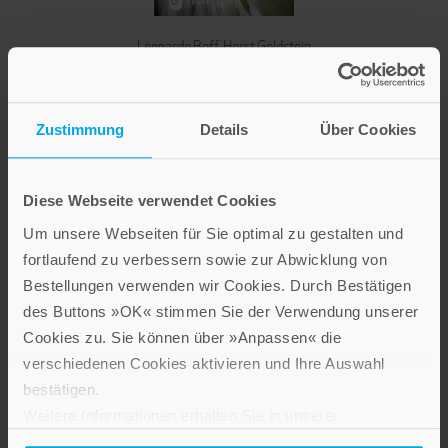
Leonardo Boff
,
Horst Goldstein
Vater unser
Hardcover
Zustimmung
Details
Über Cookies
Im Shop ansehen
Diese Webseite verwendet Cookies
Um unsere Webseiten für Sie optimal zu gestalten und
fortlaufend zu verbessern sowie zur Abwicklung von
Bestellungen verwenden wir Cookies. Durch Bestätigen
des Buttons »OK« stimmen Sie der Verwendung unserer
Cookies zu. Sie können über »Anpassen« die
verschiedenen Cookies aktivieren und Ihre Auswahl
bestätigen.
Weitere Informationen erhalten Sie in unserer
Datenschutzerklärung
.
Leonardo Boff
,
Horst Goldstein
,
Bruno Kern