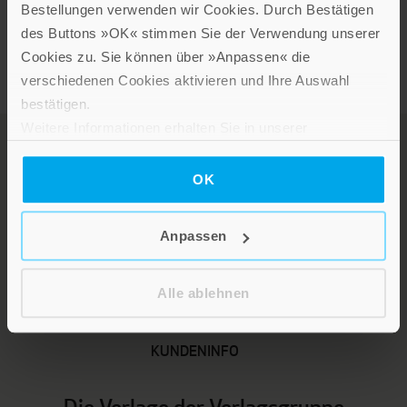
Im Shop ansehen
Bestellungen verwenden wir Cookies. Durch Bestätigen
des Buttons »OK« stimmen Sie der Verwendung unserer
Cookies zu. Sie können über »Anpassen« die
verschiedenen Cookies aktivieren und Ihre Auswahl
bestätigen.
Weitere Informationen erhalten Sie in unserer
Datenschutzerklärung
.
OK
Anpassen
LEBE GUT MAGAZIN
NEWSLETTER
Alle ablehnen
KARRIERE
KUNDENINFO
Die Verlage der Verlagsgruppe