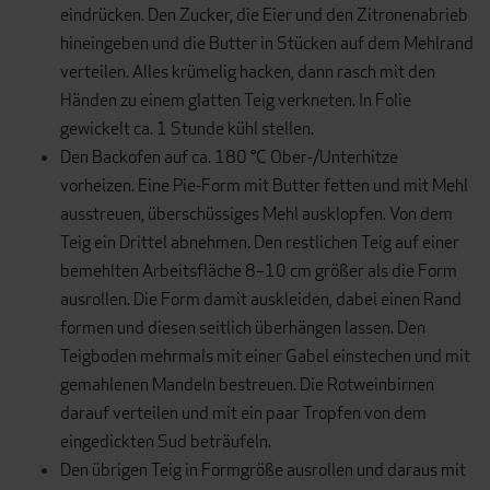
eindrücken. Den Zucker, die Eier und den Zitronenabrieb
hineingeben und die Butter in Stücken auf dem Mehlrand
verteilen. Alles krümelig hacken, dann rasch mit den
Händen zu einem glatten Teig verkneten. In Folie
gewickelt ca. 1 Stunde kühl stellen.
Den Backofen auf ca. 180 °C Ober-/Unterhitze
vorheizen. Eine Pie-Form mit Butter fetten und mit Mehl
ausstreuen, überschüssiges Mehl ausklopfen. Von dem
Teig ein Drittel abnehmen. Den restlichen Teig auf einer
bemehlten Arbeitsfläche 8–10 cm größer als die Form
ausrollen. Die Form damit auskleiden, dabei einen Rand
formen und diesen seitlich überhängen lassen. Den
Teigboden mehrmals mit einer Gabel einstechen und mit
gemahlenen Mandeln bestreuen. Die Rotweinbirnen
darauf verteilen und mit ein paar Tropfen von dem
eingedickten Sud beträufeln.
Den übrigen Teig in Formgröße ausrollen und daraus mit