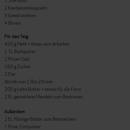
1 Sternanis
2 Kardamomkaspseln
3 Gewürznelken
4 Birnen
Für den Teig
450 g Mehl + etwas zum Arbeiten
1 TL Backpulver
2 Prisen Salz
160 g Zucker
2 Eier
Abrieb von 1 Bio-Zitrone
200 g kalte Butter + etwas für die Form
2 EL gemahlene Mandeln zum Bestreuen
Außerdem
2 EL flüssige Butter zum Bestreichen
1 Prise Zimtpulver