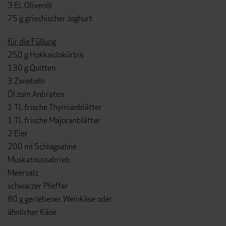
3 EL Olivenöl
75 g griechischer Joghurt
für die Füllung
250 g Hokkaidokürbis
130 g Quitten
3 Zwiebeln
Öl zum Anbraten
1 TL frische Thymianblätter
1 TL frische Majoranblätter
2 Eier
200 ml Schlagsahne
Muskatnussabrieb
Meersalz
schwarzer Pfeffer
80 g geriebener Weinkäse oder
ähnlicher Käse