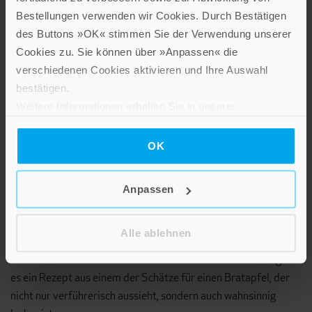
Bestellungen verwenden wir Cookies. Durch Bestätigen
REZEPT
des Buttons »OK« stimmen Sie der Verwendung unserer
Cookies zu. Sie können über »Anpassen« die
verschiedenen Cookies aktivieren und Ihre Auswahl
bestätigen.
Weitere Informationen erhalten Sie in unserer
Datenschutzerklärung
.
OK
Anpassen
Alle ablehnen
Rezept für Bratapfel mit Nuss-Füllung und Cremehaube
Kennen Sie schon Thorbeckes »Kleine Schätze«? Diesmal gibt
es ein Rezept aus einem der Schätze für einen Bratapfel, der
nicht nur verführerisch aussieht, sondern auch wahnsinnig