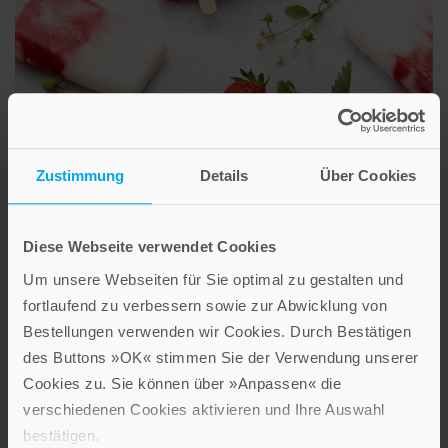
Rezept für Eis am Stiel aus Erdbeer-Quark
Zustimmung
Details
Über Cookies
Im Sommer dürfen Erdbeeren nicht fehlen. Probieren Sie diese
leckere und gesunde Erfrischung ganz einfach zu Hause aus.
Diese Webseite verwendet Cookies
Um unsere Webseiten für Sie optimal zu gestalten und
REZEPT
fortlaufend zu verbessern sowie zur Abwicklung von
Bestellungen verwenden wir Cookies. Durch Bestätigen
des Buttons »OK« stimmen Sie der Verwendung unserer
Cookies zu. Sie können über »Anpassen« die
verschiedenen Cookies aktivieren und Ihre Auswahl
bestätigen.