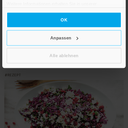
Weitere Informationen erhalten Sie in unserer
Datenschutzerklärung
.
OK
Rezept für gegrillten Mais mexikanischer Art
Anpassen
Mit diesem schnellen und einfachen Rezept zaubern Sie
typisch mexikanisches Streetfood auf Ihrem Grill
Alle ablehnen
REZEPT