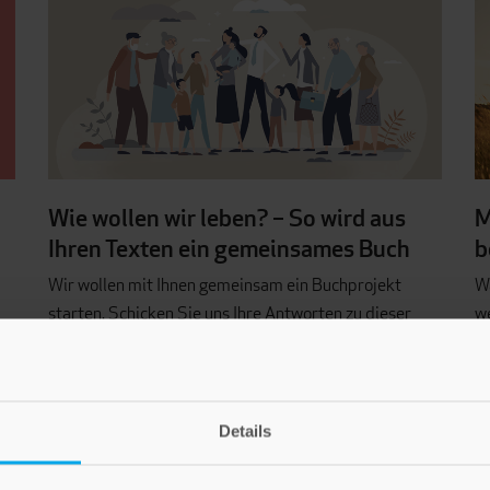
Wie wollen wir leben? – So wird aus
M
Ihren Texten ein gemeinsames Buch
b
Wir wollen mit Ihnen gemeinsam ein Buchprojekt
W
starten. Schicken Sie uns Ihre Antworten zu dieser
we
Frage. Was inspiriert Sie zu einem guten und
e
gelingenden Leben?
Da
Details
INSPIRATION