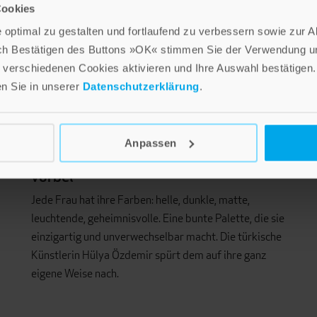
Cookies
optimal zu gestalten und fortlaufend zu verbessern sowie zur 
ch Bestätigen des Buttons »OK« stimmen Sie der Verwendung un
verschiedenen Cookies aktivieren und Ihre Auswahl bestätigen.
en Sie in unserer
Datenschutzerklärung
.
Anpassen
An diesen Frauen kommt man nicht
vorbei
Jede Frau hat ihre Farben: helle, dunkle, matte,
leuchtende, geheimnisvolle. Eine bunte Palette, die sie
einzigartig und unverwechselbar macht. Die türkische
Künstlerin Hülya Özdemir spürt dem auf ihre ganz
eigene Weise nach.