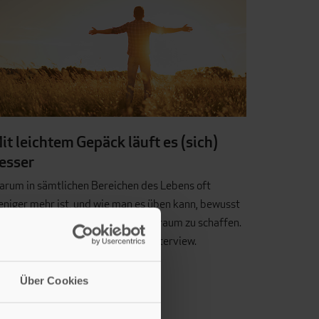
it leichtem Gepäck läuft es (sich)
esser
arum in sämtlichen Bereichen des Lebens oft
niger mehr ist, und wie man es üben kann, bewusst
twas Wegzulassen und daraus Freiraum zu schaffen.
s erzählt uns Niklaus Kuster im Interview.
Über Cookies