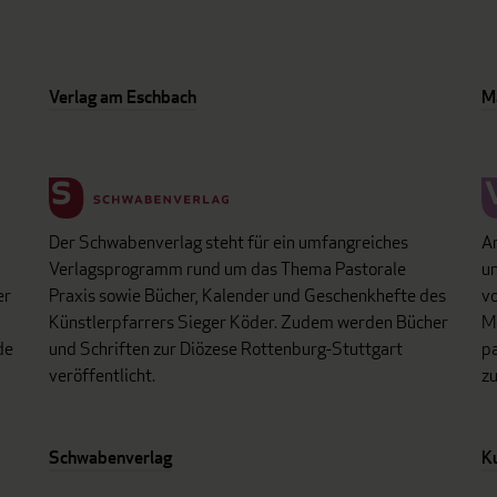
Verlag am Eschbach
M
Der Schwabenverlag steht für ein umfangreiches
An
Verlagsprogramm rund um das Thema Pastorale
un
er
Praxis sowie Bücher, Kalender und Geschenkhefte des
vo
Künstlerpfarrers Sieger Köder. Zudem werden Bücher
Mo
de
und Schriften zur Diözese Rottenburg-Stuttgart
p
veröffentlicht.
z
Schwabenverlag
K