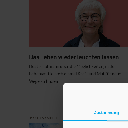
Das Leben wieder leuchten lassen
Beate Hofmann über die Möglichkeiten, in der
Lebensmitte noch einmal Kraft und Mut für neue
Wege zu finden
Zustimmung
ACHTSAMKEIT