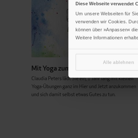
Diese Webseite verwendet 
Um unsere Webseiten für Sie 
verwenden wir Cookies. Dur
können über »Anpassen« die 
Weitere Informationen erhalt
Alle ablehnen
Mit Yoga zum Glück finden
Claudia Peters lädt Sie ein, 1 Jahr lang mit kleinen
Yoga-Übungen ganz im Hier und Jetzt anzukommen
und sich damit selbst etwas Gutes zu tun.