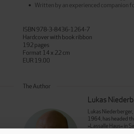
Written by an experienced companion fo
ISBN 978-3-8436-1264-7
Hardcover with book ribbon
192 pages
Format 14 x 22 cm
EUR 19.00
The Author
Lukas Niederb
Lukas Niederberger, b
1964, has headed th
»Lassalle Haus« in S
theologian and philo