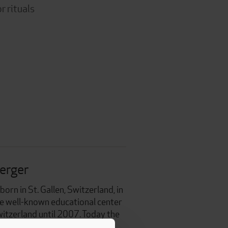
r rituals
erger
orn in St. Gallen, Switzerland, in
e well-known educational center
witzerland until 2007. Today the
sopher is executive director of