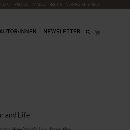
NTAKT
PRESSE
HANDEL
RIGHTS
VERANSTALTUNGEN
AUTOR:INNEN
NEWSLETTER
ar and Life
y to New Year's Eve, from the