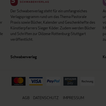
Der Schwabenverlag steht für ein umfangreiches
An
Verlagsprogramm rund um das Thema Pastorale
un
er
Praxis sowie Bücher, Kalender und Geschenkhefte des
vo
Künstlerpfarrers Sieger Köder. Zudem werden Bücher
Mo
de
und Schriften zur Diözese Rottenburg-Stuttgart
p
veröffentlicht.
z
Schwabenverlag
K
AGB
DATENSCHUTZ
IMPRESSUM