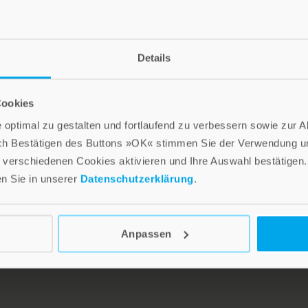
the »SGG, the Swiss 
former Jesuit, he als
individuals and coup
Details
devises rituals for tr
© Privat
seminar leader, he is
volunteer work, leade
Cookies
dialogue between relig
optimal zu gestalten und fortlaufend zu verbessern sowie zur 
ch Bestätigen des Buttons »OK« stimmen Sie der Verwendung un
verschiedenen Cookies aktivieren und Ihre Auswahl bestätigen.
en Sie in unserer
Datenschutzerklärung
.
Anpassen
LEBE GUT MAGAZIN
NEWSLETTER