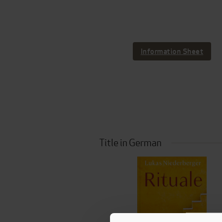
Information Sheet
Title in German