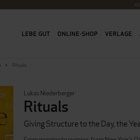
KO
LEBE GUT
ONLINE-SHOP
VERLAGE
p
Rituals
Lukas Niederberger
Rituals
Giving Structure to the Day, the Ye
From morning to evening, from New Year's Da