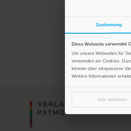
Zustimmung
Lukas Niederberger
Rituale
Diese Webseite verwendet 
Hardcover mit Leseband
Um unsere Webseiten für Sie 
verwenden wir Cookies. Dur
Im Shop ansehen
können über »Anpassen« die 
Weitere Informationen erhalt
Alle ablehnen