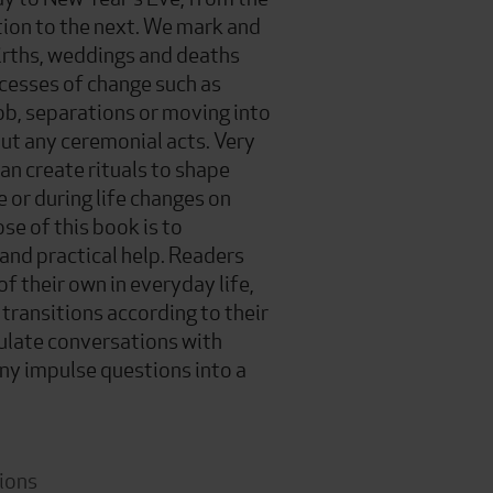
tion to the next. We mark and
births, weddings and deaths
ocesses of change such as
ob, separations or moving into
ut any ceremonial acts. Very
an create rituals to shape
le or during life changes on
se of this book is to
nd practical help. Readers
f their own in everyday life,
e transitions according to their
ulate conversations with
any impulse questions into a
ions