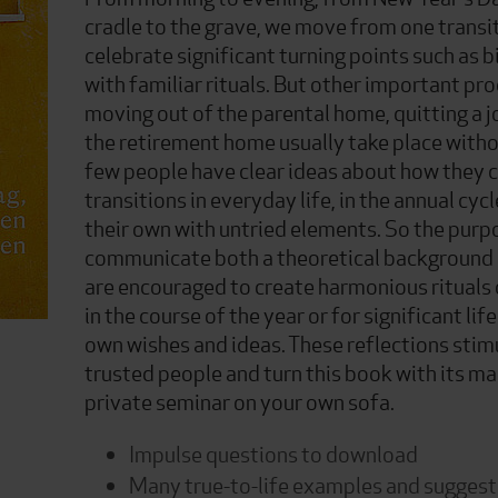
cradle to the grave, we move from one transi
celebrate significant turning points such as 
with familiar rituals. But other important pr
moving out of the parental home, quitting a j
the retirement home usually take place witho
few people have clear ideas about how they c
transitions in everyday life, in the annual cyc
their own with untried elements. So the purpo
communicate both a theoretical background a
are encouraged to create harmonious rituals o
in the course of the year or for significant lif
own wishes and ideas. These reflections stim
trusted people and turn this book with its m
private seminar on your own sofa.
Impulse questions to download
Many true-to-life examples and suggest