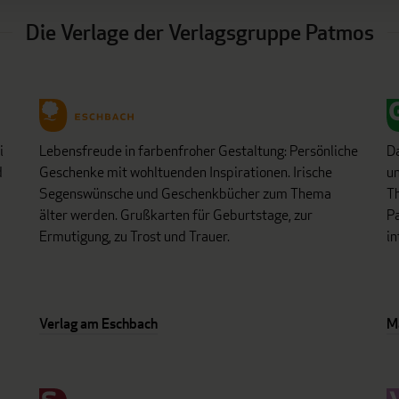
Die Verlage der Verlagsgruppe Patmos
i
Lebensfreude in farbenfroher Gestaltung: Persönliche
D
d
Geschenke mit wohltuenden Inspirationen. Irische
un
Segenswünsche und Geschenkbücher zum Thema
Th
älter werden. Grußkarten für Geburtstage, zur
Pa
Ermutigung, zu Trost und Trauer.
in
Verlag am Eschbach
M