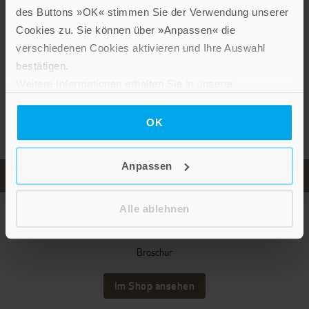
des Buttons »OK« stimmen Sie der Verwendung unserer
Weitere Produkte zum Thema
Cookies zu. Sie können über »Anpassen« die
verschiedenen Cookies aktivieren und Ihre Auswahl
bestätigen.
Weitere Informationen erhalten Sie in unserer
Datenschutzerklärung
.
OK
Anpassen
Alle ablehnen
Elisabeth Raffauf
Erzieht uns einfach!
Broschur
Im Shop ansehen