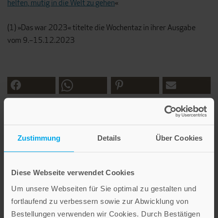
helfen, mutig in die Welt zu gehen
«
(1) »Das war 2023« titelte die Wochentaz in ihrer Ausgabe
vom 9.–15.12.2023
Zustimmung
Details
Über Cookies
Diese Webseite verwendet Cookies
Hat Ihnen der Beitrag gefallen? Abonnieren Sie
hier unseren
Newsletter
und erhalten Sie jede Woche weitere interessante
Um unsere Webseiten für Sie optimal zu gestalten und
Impulse, Geschichten und Rezepte.
fortlaufend zu verbessern sowie zur Abwicklung von
Bestellungen verwenden wir Cookies. Durch Bestätigen