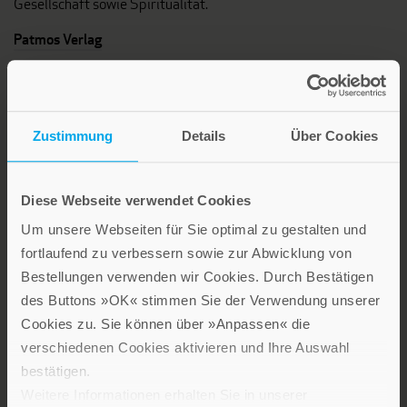
Gesellschaft sowie Spiritualität.
Patmos Verlag
Zustimmung
Details
Über Cookies
Lebensfreude in farbenfroher Gestaltung: Persönliche
Diese Webseite verwendet Cookies
Geschenke mit wohltuenden Inspirationen. Irische
Um unsere Webseiten für Sie optimal zu gestalten und
Segenswünsche und Geschenkbücher zum Thema älter
fortlaufend zu verbessern sowie zur Abwicklung von
werden. Grußkarten für Geburtstage, zur Ermutigung, zu Trost
Bestellungen verwenden wir Cookies. Durch Bestätigen
und Trauer.
des Buttons »OK« stimmen Sie der Verwendung unserer
Cookies zu. Sie können über »Anpassen« die
Verlag am Eschbach
verschiedenen Cookies aktivieren und Ihre Auswahl
bestätigen.
Weitere Informationen erhalten Sie in unserer