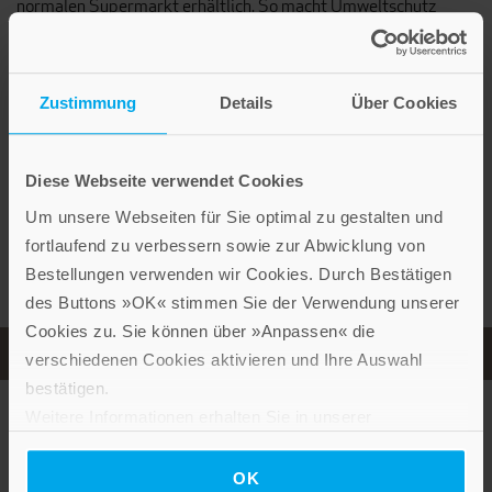
normalen Supermarkt erhältlich. So macht Umweltschutz
Spaß und verschönert unser Zuhause.
Weitere Produkte zum Thema
Zustimmung
Details
Über Cookies
Diese Webseite verwendet Cookies
Um unsere Webseiten für Sie optimal zu gestalten und
fortlaufend zu verbessern sowie zur Abwicklung von
Bestellungen verwenden wir Cookies. Durch Bestätigen
des Buttons »OK« stimmen Sie der Verwendung unserer
Cookies zu. Sie können über »Anpassen« die
verschiedenen Cookies aktivieren und Ihre Auswahl
bestätigen.
Weitere Informationen erhalten Sie in unserer
Christina B. Kjeldsen
,
Pia Krøyer
,
Heidi Lerkenfeldt
Datenschutzerklärung
.
Sammeln, Finden, Schönes schaffen
Hardcover mit Spotlack
OK