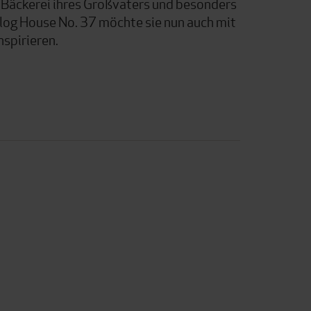
en Bäckerei ihres Großvaters und besonders
log House No. 37 möchte sie nun auch mit
spirieren.