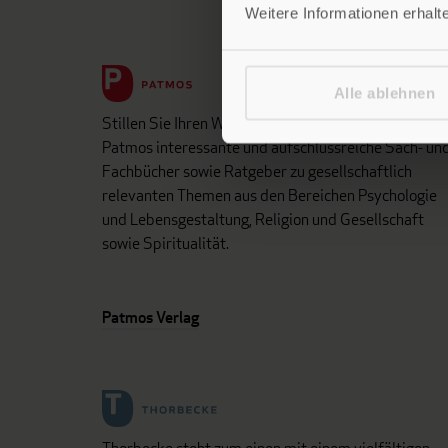
Weitere Informationen erhalt
Alle ablehnen
Stillen Sie Ihren Wissensdurst und entdecken Sie be
Patmos interessante und aufschlussreiche Sach- un
Fachbücher sowie Ratgeber zu gesellschaftlich
relevanten Themen aus den Bereichen Psychologie
und Lebensgestaltung, Religion und Gesellschaft
sowie Spiritualität.
Patmos Verlag