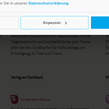
en Sie in unserer
Datenschutzerklärung
.
Anpassen
i
Lebensfreude in farbenfroher Gestaltung: Persönliche
D
d
Geschenke mit wohltuenden Inspirationen. Irische
un
Segenswünsche und Geschenkbücher zum Thema
Th
älter werden. Grußkarten für Geburtstage, zur
Pa
Ermutigung, zu Trost und Trauer.
in
Verlag am Eschbach
M