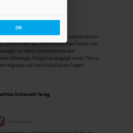
OK
as Programm dieses Fachverlages umfasst Bücher
d Zeitschriften aus unterschiedlichen Fächern der
eologie, vor allem Systematische und
storaltheologie, Religionspädagogik sowie Titel zu
terreligiösen und interdisziplinären Fragen.
atthias Grünewald Verlag