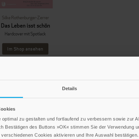
Silke Rothenburger-Zerrer
Das Leben isst schön
Hardcover mit Spotlack
Im Shop ansehen
Details
LEBE GUT MAGAZIN
NEWSLETTER
Cookies
optimal zu gestalten und fortlaufend zu verbessern sowie zur 
ch Bestätigen des Buttons »OK« stimmen Sie der Verwendung un
Die Verlage der Verlagsgruppe Patmos
verschiedenen Cookies aktivieren und Ihre Auswahl bestätigen.