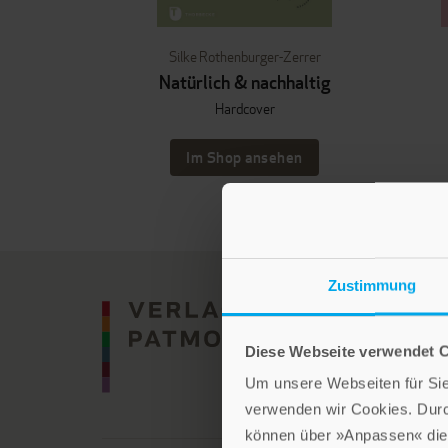
Silke Rothenburger-Zerrer
Natürlich & nachhaltig
Hardcover
Im Shop ansehen
Zustimmung
Diese Webseite verwendet 
Um unsere Webseiten für Sie 
verwenden wir Cookies. Dur
können über »Anpassen« die 