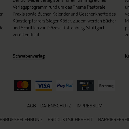
Der Schwabenverlag steht für ein umfangreiches
An
Verlagsprogramm rund um das Thema Pastorale
un
er
Praxis sowie Bücher, Kalender und Geschenkhefte des
vo
Künstlerpfarrers Sieger Köder. Zudem werden Bücher
Mo
de
und Schriften zur Diözese Rottenburg-Stuttgart
p
veröffentlicht.
z
Schwabenverlag
K
AGB
DATENSCHUTZ
IMPRESSUM
ERRUFSBELEHRUNG
PRODUKTSICHERHEIT
BARRIEREFREI