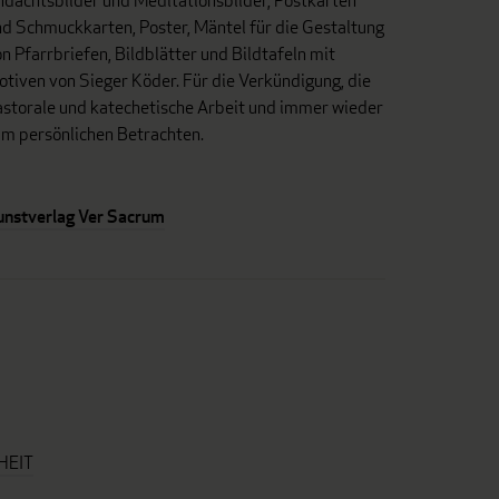
dachtsbilder und Meditationsbilder, Postkarten
d Schmuckkarten, Poster, Mäntel für die Gestaltung
n Pfarrbriefen, Bildblätter und Bildtafeln mit
tiven von Sieger Köder. Für die Verkündigung, die
astorale und katechetische Arbeit und immer wieder
um persönlichen Betrachten.
unstverlag Ver Sacrum
HEIT