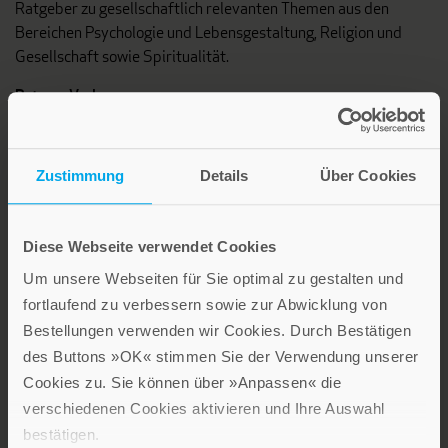
Ratgeber zu gesellschaftlich relevanten Themen aus den
Bereichen Psychologie und Lebensgestaltung, Religion und
Gesellschaft sowie Spiritualität.
Patmos Verlag
Zustimmung
Details
Über Cookies
Diese Webseite verwendet Cookies
Lebensfreude in farbenfroher Gestaltung: Persönliche
Um unsere Webseiten für Sie optimal zu gestalten und
Geschenke mit wohltuenden Inspirationen. Irische
fortlaufend zu verbessern sowie zur Abwicklung von
Segenswünsche und Geschenkbücher zum Thema älter
Bestellungen verwenden wir Cookies. Durch Bestätigen
werden. Grußkarten für Geburtstage, zur Ermutigung, zu Trost
des Buttons »OK« stimmen Sie der Verwendung unserer
und Trauer.
Cookies zu. Sie können über »Anpassen« die
verschiedenen Cookies aktivieren und Ihre Auswahl
Verlag am Eschbach
bestätigen.