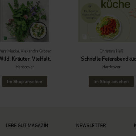
Vera Mücke
,
Alexandra Gröber
Christina Heß
Wild. Kräuter. Vielfalt.
Schnelle Feierabendkü
Hardcover
Hardcover
Im Shop ansehen
Im Shop ansehen
LEBE GUT MAGAZIN
NEWSLETTER