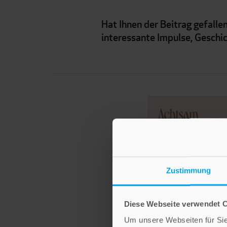
Hat Ihnen der Beitrag gefall
interessante Impulse, Geschi
Zustimmung
Diese Webseite verwendet 
Um unsere Webseiten für Sie 
Jana Eisert