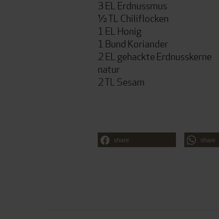
3 EL Erdnussmus
½ TL Chiliflocken
1 EL Honig
1 Bund Koriander
2 EL gehackte Erdnusskerne
natur
2 TL Sesam
share
share