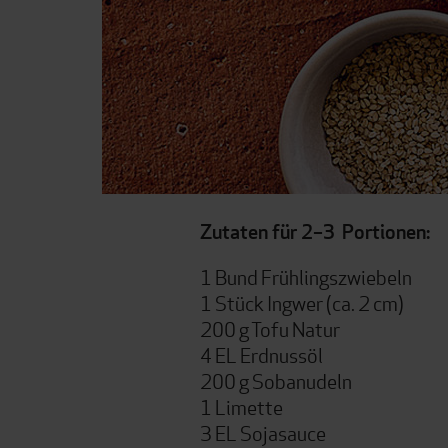
Zutaten für 2–3
Portionen:
1 Bund Frühlingszwiebeln
1 Stück Ingwer (ca. 2 cm)
200 g Tofu Natur
4 EL Erdnussöl
200 g Sobanudeln
1 Limette
3 EL Sojasauce