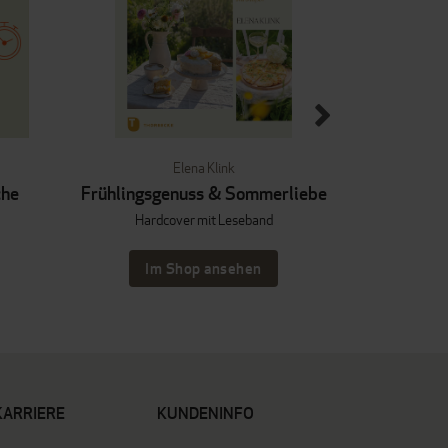
Elena Klink
Ni
che
Frühlingsgenuss & Sommerliebe
Y
Hardcover mit Leseband
Im Shop ansehen
Im
KARRIERE
KUNDENINFO