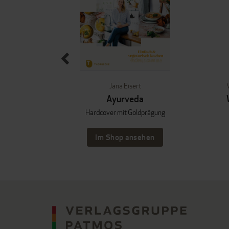
cki
Jana Eisert
ra
Ayurveda
Hardcover mit Goldprägung
hen
Im Shop ansehen