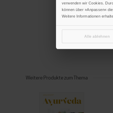
verwenden wir Cookies. Dur
Achtsam kochen für die
können über »Anpassen« die 
Hardcover
Weitere Informationen erhalt
Im Shop ansehen
Alle ablehnen
Weitere Produkte zum Thema