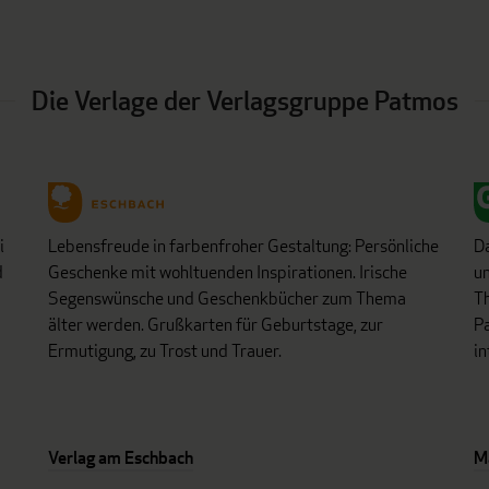
Die Verlage der Verlagsgruppe Patmos
i
Lebensfreude in farbenfroher Gestaltung: Persönliche
D
d
Geschenke mit wohltuenden Inspirationen. Irische
un
Segenswünsche und Geschenkbücher zum Thema
Th
älter werden. Grußkarten für Geburtstage, zur
Pa
Ermutigung, zu Trost und Trauer.
in
Verlag am Eschbach
M