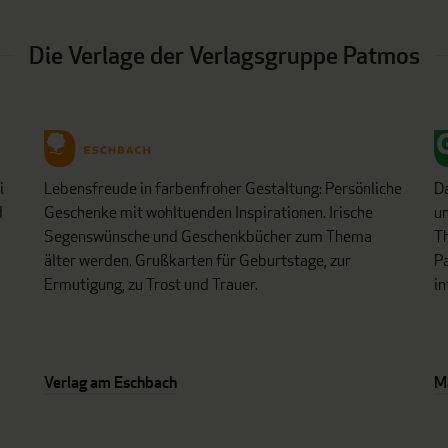
Die Verlage der Verlagsgruppe Patmos
i
Lebensfreude in farbenfroher Gestaltung: Persönliche
D
d
Geschenke mit wohltuenden Inspirationen. Irische
un
Segenswünsche und Geschenkbücher zum Thema
Th
älter werden. Grußkarten für Geburtstage, zur
Pa
Ermutigung, zu Trost und Trauer.
in
Verlag am Eschbach
M