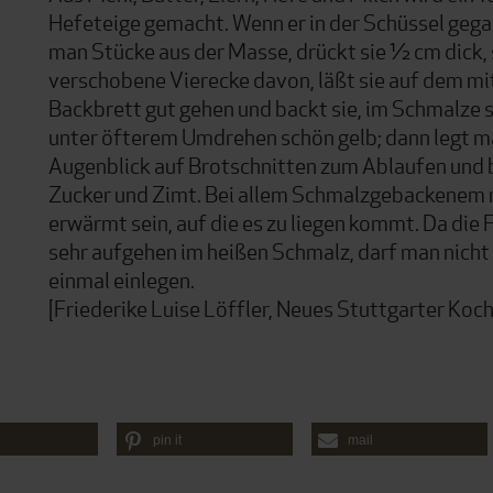
Hefeteige gemacht. Wenn er in der Schüssel gegan
man Stücke aus der Masse, drückt sie ½ cm dick,
verschobene Vierecke davon, läßt sie auf dem mi
Backbrett gut gehen und backt sie, im Schmalz
unter öfterem Umdrehen schön gelb; dann legt ma
Augenblick auf Brotschnitten zum Ablaufen und b
Zucker und Zimt. Bei allem Schmalzgebackenem 
erwärmt sein, auf die es zu liegen kommt. Da die
sehr aufgehen im heißen Schmalz, darf man nicht 
einmal einlegen.
[Friederike Luise Löffler, Neues Stuttgarter Koc
pin it
mail