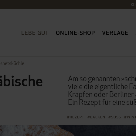
KO
LEBE GUT
ONLINE-SHOP
VERLAGE
asnetsküchle
äbische
Am so genannten »sch
viele die eigentliche F
Krapfen oder Berliner 
Ein Rezept für eine sü
REZEPT
BACKEN
SÜSS
WIN