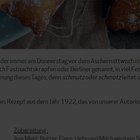
der immer am Donnerstag vor dem Aschermittwoch is
ch Fastnachtskrapfen oder Berliner genannt, in viel Fet
nung dieses Tages, denn
schmutz
oder
schmotz
leitet 
lles Rezept aus dem Jahr 1922, das von unserer Autorin
Zubereitung :
Aus Mehl, Butter, Eiern, Hefe und Milch wird ein T