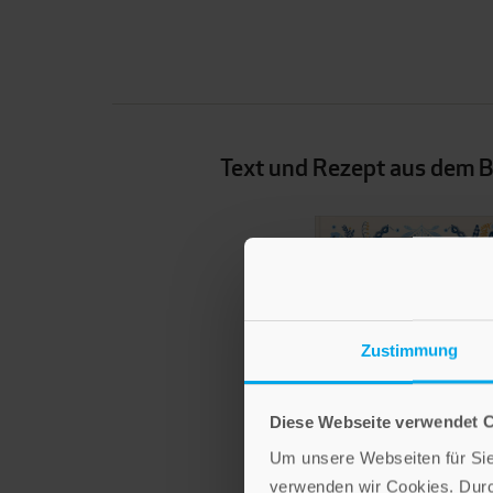
Text und Rezept aus dem B
Zustimmung
Diese Webseite verwendet 
Um unsere Webseiten für Sie 
verwenden wir Cookies. Dur
Christa Spilling-Nöker