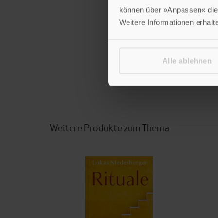
können über »Anpassen« die 
Himmlische Zeite
Weitere Informationen erhalt
Hardcover
Im Shop ansehen
Alle ablehnen
Weitere Produkte zum Thema