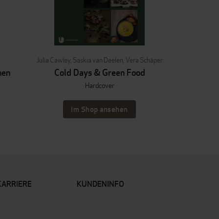
Julia Cawley
,
Saskia van Deelen
,
Vera Schäper
hen
Cold Days & Green Food
Hardcover
Im Shop ansehen
KARRIERE
KUNDENINFO