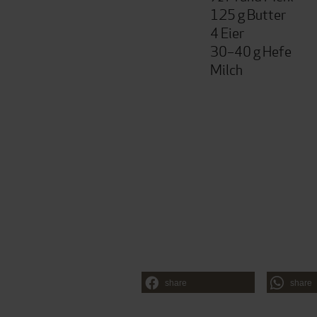
125 g Butter
4 Eier
30–40 g Hefe
Milch
share
share