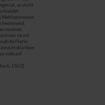
gen ist, so sticht
 schneidet
t Mehl bestreuten
e schwimmend,
n sie einen
estreut sie mit
muß die Platte
 Fasnachtsküchlein
zu viele auf
hbuch, 1922]