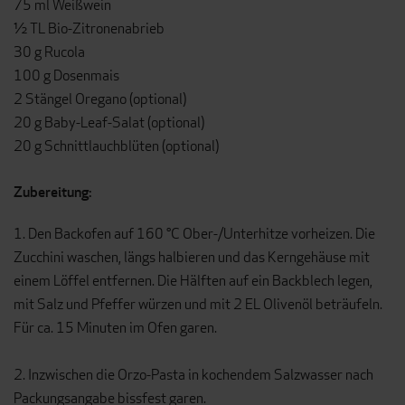
75 ml Weißwein
½ TL Bio-Zitronenabrieb
30 g Rucola
100 g Dosenmais
2 Stängel Oregano (optional)
20 g Baby-Leaf-Salat (optional)
20 g Schnittlauchblüten (optional)
Zubereitung:
1. Den Backofen auf 160 °C Ober-/Unterhitze vorheizen. Die
Zucchini waschen, längs halbieren und das Kerngehäuse mit
einem Löffel entfernen. Die Hälften auf ein Backblech legen,
mit Salz und Pfeffer würzen und mit 2 EL Olivenöl beträufeln.
Für ca. 15 Minuten im Ofen garen.
2. Inzwischen die Orzo-Pasta in kochendem Salzwasser nach
Packungsangabe bissfest garen.