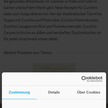
die gesunden Alleskönner im Sommer in Hülle und Fülle im
Garten und auf dem Markt gibt. Neue Rezepte für Zucchini
laden zum Ausprobieren ein: Von der thailändischen Tom-Kha-
Suppe mit Zucchini und Pilzen über Zucchini-Flammkuchen,
Zucchini-Lasagne mit Brie und Pinienkernen oder Zucchini-
Carpaccio bis hin zu süßen und herzhaften Zucchinikuchen ist
für jeden Geschmack etwas dabei.
Weitere Produkte zum Thema
Zustimmung
Details
Über Cookies