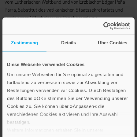
vom Lutherischen Weltbund und von Erzbischof Edgar Peña
Parra, Substitut des vatikanischen Staatssekretariats und
somit enger Mitarbeiter von Papst Franziskus.
Zustimmung
Details
Über Cookies
Diese Webseite verwendet Cookies
Um unsere Webseiten für Sie optimal zu gestalten und
fortlaufend zu verbessern sowie zur Abwicklung von
Bestellungen verwenden wir Cookies. Durch Bestätigen
des Buttons »OK« stimmen Sie der Verwendung unserer
Hans-Georg Link
,
Josef Wohlmuth
Cookies zu. Sie können über »Anpassen« die
In alle Ewigkeit verdammt?
verschiedenen Cookies aktivieren und Ihre Auswahl
Paperback
bestätigen.
Weitere Informationen erhalten Sie in unserer
Im Shop ansehen