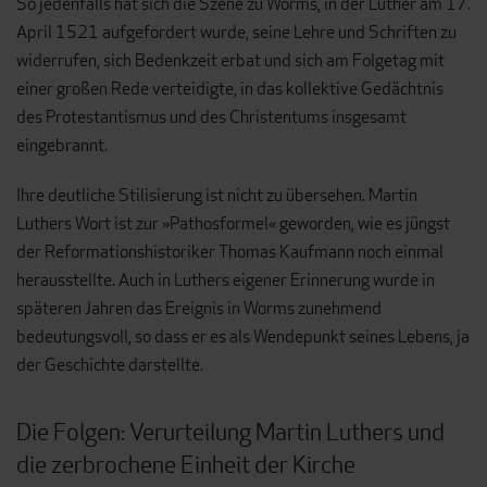
So jedenfalls hat sich die Szene zu Worms, in der Luther am 17.
April 1521 aufgefordert wurde, seine Lehre und Schriften zu
widerrufen, sich Bedenkzeit erbat und sich am Folgetag mit
einer großen Rede verteidigte, in das kollektive Gedächtnis
des Protestantismus und des Christentums insgesamt
eingebrannt.
Ihre deutliche Stilisierung ist nicht zu übersehen. Martin
Luthers Wort ist zur »Pathosformel« geworden, wie es jüngst
der Reformationshistoriker Thomas Kaufmann noch einmal
herausstellte. Auch in Luthers eigener Erinnerung wurde in
späteren Jahren das Ereignis in Worms zunehmend
bedeutungsvoll, so dass er es als Wendepunkt seines Lebens, ja
der Geschichte darstellte.
Die Folgen: Verurteilung Martin Luthers und
die zerbrochene Einheit der Kirche