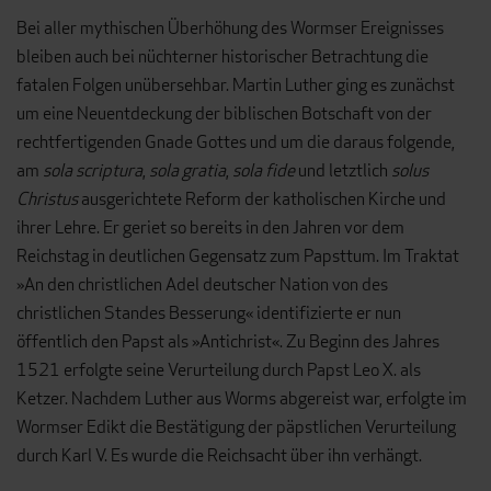
Bei aller mythischen Überhöhung des Wormser Ereignisses
bleiben auch bei nüchterner historischer Betrachtung die
fatalen Folgen unübersehbar. Martin Luther ging es zunächst
um eine Neuentdeckung der biblischen Botschaft von der
rechtfertigenden Gnade Gottes und um die daraus folgende,
am
sola scriptura
,
sola gratia
,
sola fide
und letztlich
solus
Christus
ausgerichtete Reform der katholischen Kirche und
ihrer Lehre. Er geriet so bereits in den Jahren vor dem
Reichstag in deutlichen Gegensatz zum Papsttum. Im Traktat
»An den christlichen Adel deutscher Nation von des
christlichen Standes Besserung« identifizierte er nun
öffentlich den Papst als »Antichrist«. Zu Beginn des Jahres
1521 erfolgte seine Verurteilung durch Papst Leo X. als
Ketzer. Nachdem Luther aus Worms abgereist war, erfolgte im
Wormser Edikt die Bestätigung der päpstlichen Verurteilung
durch Karl V. Es wurde die Reichsacht über ihn verhängt.