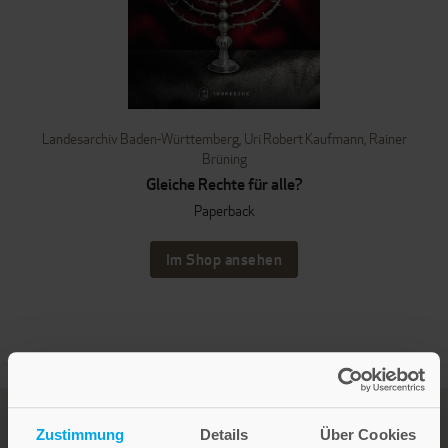
Landesarchiv Baden-Württemberg
,
Uri Robert Kaufmann
,
Rainer
Brüning
Gleiche Rechte für alle?
Paperback
Im Shop ansehen
Zustimmung
Details
Über Cookies