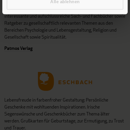
Alle ablehnen
Stillen Sie Ihren Wissensdurst und entdecken Sie bei Patmos
interessante und aufschlussreiche Sach- und Fachbücher sowie
Ratgeber zu gesellschaftlich relevanten Themen aus den
Bereichen Psychologie und Lebensgestaltung, Religion und
Gesellschaft sowie Spiritualität.
Patmos Verlag
Lebensfreude in farbenfroher Gestaltung: Persönliche
Geschenke mit wohltuenden Inspirationen. Irische
Segenswünsche und Geschenkbücher zum Thema älter
werden. Grußkarten für Geburtstage, zur Ermutigung, zu Trost
und Trauer.