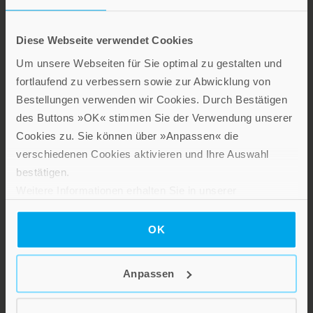
Diese Webseite verwendet Cookies
Um unsere Webseiten für Sie optimal zu gestalten und
LEBE GUT MAGAZIN
fortlaufend zu verbessern sowie zur Abwicklung von
NEWSLETTER
Bestellungen verwenden wir Cookies. Durch Bestätigen
KARRIERE
des Buttons »OK« stimmen Sie der Verwendung unserer
Cookies zu. Sie können über »Anpassen« die
KUNDENINFO
verschiedenen Cookies aktivieren und Ihre Auswahl
bestätigen.
Die Verlage der Verlagsgruppe
Weitere Informationen erhalten Sie in unserer
Datenschutzerklärung
.
Patmos
OK
Anpassen