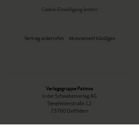
Cookie-Einwilligung ändern
Vertrag widerrufen
Abonnement kündigen
Verlagsgruppe Patmos
in der Schwabenverlag AG
Senefelderstraße 12
73760 Ostfildern