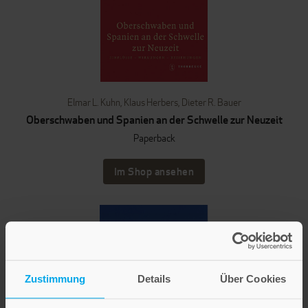
Elmar L. Kuhn
,
Klaus Herbers
,
Dieter R. Bauer
Oberschwaben und Spanien an der Schwelle zur Neuzeit
Paperback
Im Shop ansehen
Zustimmung
Details
Über Cookies