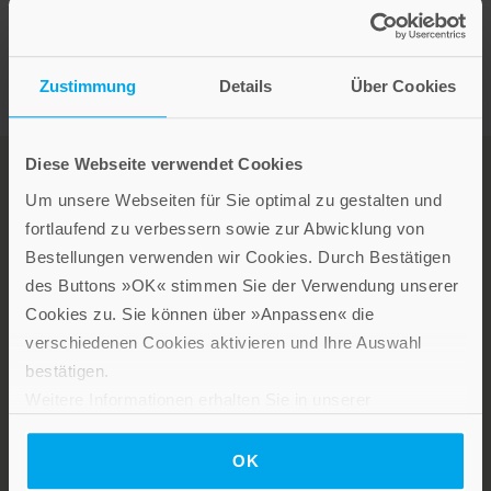
Zustimmung
Details
Über Cookies
Diese Webseite verwendet Cookies
Um unsere Webseiten für Sie optimal zu gestalten und
fortlaufend zu verbessern sowie zur Abwicklung von
Bestellungen verwenden wir Cookies. Durch Bestätigen
des Buttons »OK« stimmen Sie der Verwendung unserer
Cookies zu. Sie können über »Anpassen« die
LEBE GUT MAGAZIN
verschiedenen Cookies aktivieren und Ihre Auswahl
NEWSLETTER
bestätigen.
KARRIERE
Weitere Informationen erhalten Sie in unserer
KUNDENINFO
Datenschutzerklärung
.
OK
Die Verlage der Verlagsgruppe