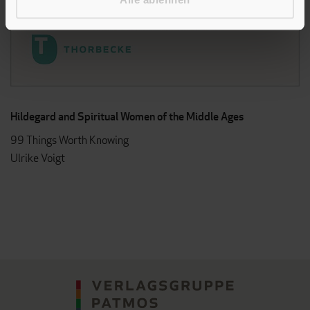
Hildegard and Spiritual Women of the Middle Ages
99 Things Worth Knowing
Ulrike Voigt