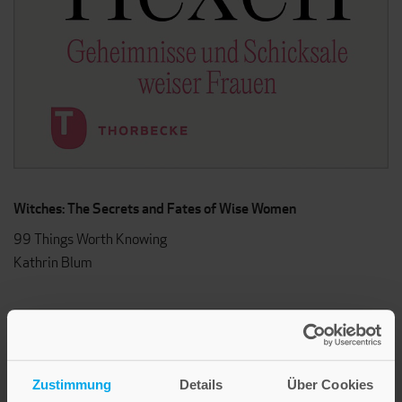
Witches: The Secrets and Fates of Wise Women
99 Things Worth Knowing
Kathrin Blum
Zustimmung
Details
Über Cookies