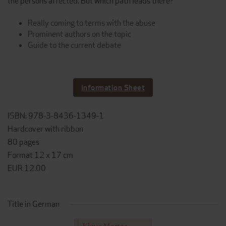
the persons affected. But which path leads there?
Really coming to terms with the abuse
Prominent authors on the topic
Guide to the current debate
Information Sheet
ISBN: 978-3-8436-1349-1
Hardcover with ribbon
80 pages
Format 12 x 17 cm
EUR 12.00
Title in German