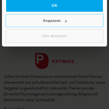
KARRIERE
OK
KUNDENINFO
Anpassen
Die Verlage der Verlagsgruppe
Alle ablehnen
Patmos
Stillen Sie Ihren Wissensdurst und entdecken Sie bei Patmos
interessante und aufschlussreiche Sach- und Fachbücher sowie
Ratgeber zu gesellschaftlich relevanten Themen aus den
Bereichen Psychologie und Lebensgestaltung, Religion und
Gesellschaft sowie Spiritualität.