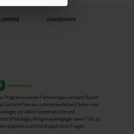
KARRIERE
KUNDENINFO
as Programm dieses Fachverlages umfasst Bücher
d Zeitschriften aus unterschiedlichen Fächern der
eologie, vor allem Systematische und
storaltheologie, Religionspädagogik sowie Titel zu
terreligiösen und interdisziplinären Fragen.