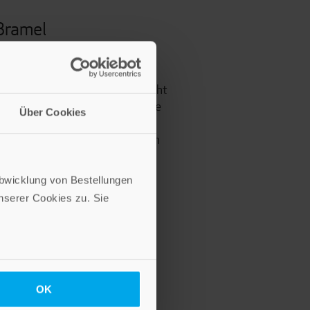
Bramel
 born in 1960, is social
eacher, fully qualified groom,
mother of four children and eight
 in the field of family assistance
Über Cookies
l. She is the editor of the
aus and lives in Eschenburg in
Abwicklung von Bestellungen
serer Cookies zu. Sie
OK