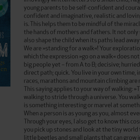
young parents to be self-confident and coura
confident and imaginative, realistic and lovin
is. This helps them to be mindful of the mirac
the hands of mothers and fathers. It not only
also shape the child when its paths lead awa
We are »standing for a walk«! Your explorati
which the expression »go on a walk« does not 
big people yet – from A to B; decisive; hurri
direct path; quick. You live in your own time, 
races, marathons and mountain climbing are n
This saying applies to your way of walking: »T
walking to stride through a universe. You wal
is something interesting or marvel at someth
When a person is as young as you, almost eve
Through your eyes, I also get to know this co
you pick up stones and look at the tiny worl
little beetles and small plants that can grow