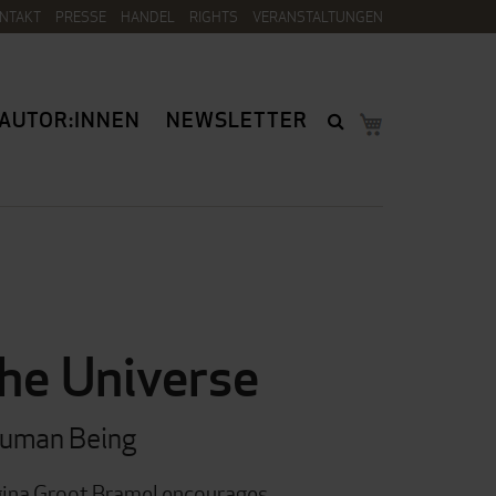
NTAKT
PRESSE
HANDEL
RIGHTS
VERANSTALTUNGEN
AUTOR:INNEN
NEWSLETTER
he Universe
 Human Being
 Regina Groot Bramel encourages