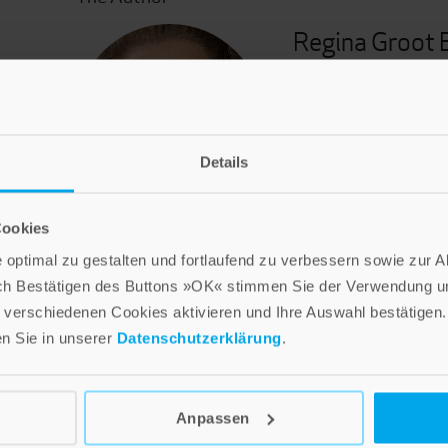
Regina Groot 
Regina Groot Bramel,
padagogue, religion t
riding therapist and 
foster childre, works
Details
and emergency remova
works of Franz Kamph
© Privat
Hesse.
Cookies
optimal zu gestalten und fortlaufend zu verbessern sowie zur 
ch Bestätigen des Buttons »OK« stimmen Sie der Verwendung un
verschiedenen Cookies aktivieren und Ihre Auswahl bestätigen.
en Sie in unserer
Datenschutzerklärung
.
Anpassen