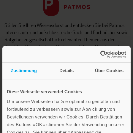
Stillen Sie Ihren Wissensdurst und entdecken Sie bei Patmos
interessante und aufschlussreiche Sach- und Fachbücher sowie
Ratgeber zu gesellschaftlich relevanten Themen aus den
Bereichen Psychologie und Lebensgestaltung, Religion und
Gesellschaft sowie Spiritualität.
Patmos Verlag
Zustimmung
Details
Über Cookies
Diese Webseite verwendet Cookies
Um unsere Webseiten für Sie optimal zu gestalten und
fortlaufend zu verbessern sowie zur Abwicklung von
Bestellungen verwenden wir Cookies. Durch Bestätigen
Lebensfreude in farbenfroher Gestaltung: Persönliche
des Buttons »OK« stimmen Sie der Verwendung unserer
Geschenke mit wohltuenden Inspirationen. Irische
Segenswünsche und Geschenkbücher zum Thema älter
Cookies zu. Sie können über »Anpassen« die