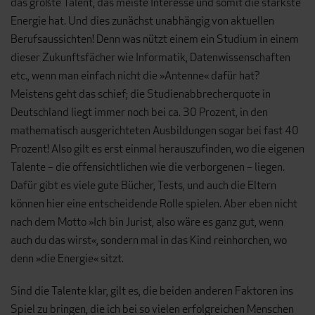
das größte Talent, das meiste Interesse und somit die stärkste
Energie hat. Und dies zunächst unabhängig von aktuellen
Berufsaussichten! Denn was nützt einem ein Studium in einem
dieser Zukunftsfächer wie Informatik, Datenwissenschaften
etc., wenn man einfach nicht die »An­tenne« dafür hat?
Meistens geht das schief; die Studienabbrecherquote in
Deutschland liegt immer noch bei ca. 30 Prozent, in den
mathematisch ausgerichteten Ausbildungen sogar bei fast 40
Prozent! Also gilt es erst einmal herauszufinden, wo die eigenen
Talente – die offensichtlichen wie die verborgenen – liegen.
Dafür gibt es viele gute Bücher, Tests, und auch die Eltern
können hier eine entscheidende Rolle spielen. Aber eben nicht
nach dem Motto »Ich bin Jurist, also wäre es ganz gut, wenn
auch du das wirst«, sondern mal in das Kind reinhorchen, wo
denn »die Ener­gie« sitzt.
Sind die Talente klar, gilt es, die beiden anderen Faktoren ins
Spiel zu bringen, die ich bei so vielen erfolgreichen Menschen