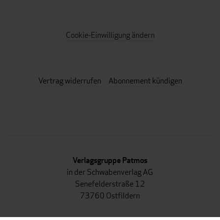
Cookie-Einwilligung ändern
Vertrag widerrufen
Abonnement kündigen
Verlagsgruppe Patmos
in der Schwabenverlag AG
Senefelderstraße 12
73760 Ostfildern