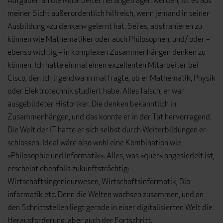
Aufgaben an die Mitarbeiter her­angetragen werden, ist es aus
meiner Sicht außerordentlich hilfreich, wenn jemand in seiner
Ausbildung »zu denken« gelernt hat. Sei es, abstrahieren zu
können wie Mathematiker oder auch Philosophen, und/ oder –
ebenso wichtig – in komplexen Zusammenhängen denken zu
können. Ich hatte einmal einen exzellenten Mitarbeiter bei
Cisco, den ich irgendwann mal fragte, ob er Mathematik, Physik
oder Elektrotechnik studiert habe. Alles falsch, er war
ausgebildeter Historiker. Die denken bekanntlich in
Zusammenhängen, und das konnte er in der Tat hervorra­gend.
Die Welt der IT hatte er sich selbst durch Weiterbildungen er­
schlossen. Ideal wäre also wohl eine Kombination wie
»Philosophie und Informatik«. Alles, was »quer« angesiedelt ist,
erscheint ebenfalls zu­kunftsträchtig:
Wirtschaftsingenieurwesen, Wirtschaftsinformatik, Bio­
informatik etc. Denn die Welten wachsen zusammen, und an
den Schnitt­stellen liegt gerade in einer digitalisierten Welt die
Herausforderung, aber auch der Fortschritt.