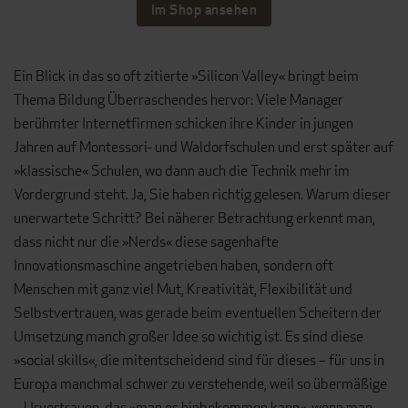
Im Shop ansehen
Ein Blick in das so oft zitierte »Silicon Valley« bringt beim
Thema Bildung Überraschendes hervor: Viele Manager
berühmter Internetfir­men schicken ihre Kinder in jungen
Jahren auf Montessori- und Wal­dorfschulen und erst später auf
»klassische« Schulen, wo dann auch die Technik mehr im
Vordergrund steht. Ja, Sie haben richtig gelesen. Wa­rum dieser
unerwartete Schritt? Bei näherer Betrachtung erkennt man,
dass nicht nur die »Nerds« diese sagenhafte
Innovationsmaschine ange­trieben haben, sondern oft
Menschen mit ganz viel Mut, Kreativität, Fle­xibilität und
Selbstvertrauen, was gerade beim eventuellen Scheitern der
Umsetzung manch großer Idee so wichtig ist. Es sind diese
»social skills«, die mitentscheidend sind für dieses – für uns in
Europa manch­mal schwer zu verstehende, weil so übermäßige
– Urvertrauen, das »man es hinbekommen kann«, wenn man