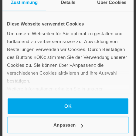
Zustimmung
Details
Über Cookies
Jetzt heißt es eine zukunftsfähige
Entscheidung zu treffen
Diese Webseite verwendet Cookies
Um unsere Webseiten für Sie optimal zu gestalten und
Die digitale Transformation wird die Arbeitswelt massiv verän­
fortlaufend zu verbessern sowie zur Abwicklung von
dern, nicht über Nacht, aber fundamental. Die Menschen
Bestellungen verwenden wir Cookies. Durch Bestätigen
werden (aus anderen Gründen) bis 70+ arbeiten müssen und in
des Buttons »OK« stimmen Sie der Verwendung unserer
ihrem Leben mindes­tens drei verschiedene Berufe erlernen
Cookies zu. Sie können über »Anpassen« die
und ausüben. Also gilt es dafür rechtzeitig eine solide
verschiedenen Cookies aktivieren und Ihre Auswahl
Grundlage zu legen, die einen durchträgt und gleichzeitig noch
bestätigen.
sehr nah an den eigenen Talenten liegt. Einfach? Nein, aber
Weitere Informationen erhalten Sie in unserer
dann wäre es ja auch nicht so spannend!
Datenschutzerklärung
.
OK
Anpassen