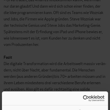
nur daran glaubt! Und dann wird sich schon einer finden, der
die Idee programmieren kann. Oft sind es Teams wie Wozniak
und Jobs, die Firmen wie Apple gründen. Steve Woz­niak war
der technische Genius und Steve Jobs das Marketing-Genie.
Spätestens mit der Erfindung von iPad und iPhone bewies er,
wie loh­nenswert es ist, vom Kunden her zu denken und nicht
vom Produzenten her.
Fazit
Die digitale Transformation wird die Arbeitswelt massiv verän­
dern, nicht über Nacht, aber fundamental. Die Menschen
werden (aus anderen Gründen) bis 70+ arbeiten müssen und in
ihrem Leben mindes­tens drei verschiedene Berufe erlernen
und ausüben. Also gilt es dafür rechtzeitig eine solide
Grundlage zu legen, die einen durchträgt und gleichzeitig noch
sehr nah an den eigenen Talenten liegt. Einfach? Nein, aber
dann wäre es ja auch nicht so spannend!