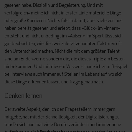
gesehen habe: Disziplin und Begeisterung. Und mit
»erfolgreich« meine ich nicht in erster Linie materielle Dinge
oder große Karrieren. Nichts falsch damit, aber viele von uns
haben bereits gesehen und erlebt, dass »Glück« im »Innern«
entsteht und nicht unbedingt im »Außen«. Im Sport lässt sich
gut beobachten, wie die zwei zuletzt genannten Faktoren oft
den Unter­schied machen: Nicht die mit dem größten Talent
sind am Ende »vorn«, sondern die, die dieses Triple am besten
hinbekommen. Und mit diesem Wissen schaue ich zum Beispiel
bei Interviews auch immer auf Stellen im Lebenslauf, wo sich
diese Dinge erkennen lassen, und frage genau nach.
Denken lernen
Der zweite Aspekt, den ich den Fragestellern immer gern
mitgebe, hat mit der Schnelllebigkeit der Digitalisierung zu
tun: Da sich nun mal viele Berufe verändern und immer neue