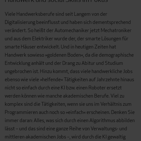
Viele Handwerksberufe sind seit Langem von der
Digitalisierung be­einflusst und haben sich dementsprechend
verändert. So heißt der Auto­mechaniker jetzt Mechatroniker
und aus dem Elektriker wurde der, der smarte Lösungen für
smarte Häuser entwickelt. Und in heutigen Zeiten hat
Handwerk sowieso »goldenen Boden«, da die demographische
Ent­wicklung anhält und der Drang zu Abitur und Studium
ungebrochen ist. Hinzu kommt, dass viele handwerkliche Jobs
ebenso wie viele »helfende« Tätigkeiten auf Jahrzehnte hinaus
nicht so einfach durch eine KI bzw. einen Roboter ersetzt
werden können wie manche akademischen Berufe. Viel zu
komplex sind die Tätigkeiten, wenn sie uns im Verhältnis zum
Programmieren auch noch so »einfach« erscheinen. Denken Sie
immer daran: Alles, was sich durch einen Algorithmus abbilden
lässt – und das sind eine ganze Reihe von Verwaltungs- und
mittleren akademischen Jobs –, wird durch die KI gewaltig