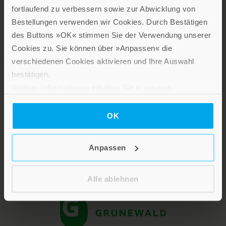
fortlaufend zu verbessern sowie zur Abwicklung von
Bestellungen verwenden wir Cookies. Durch Bestätigen
des Buttons »OK« stimmen Sie der Verwendung unserer
Cookies zu. Sie können über »Anpassen« die
verschiedenen Cookies aktivieren und Ihre Auswahl
Lebensfreude in farbenfroher Gestaltung: Persönliche
bestätigen.
Geschenke mit wohltuenden Inspirationen. Irische
Weitere Informationen erhalten Sie in unserer
Segenswünsche und Geschenkbücher zum Thema älter
Datenschutzerklärung
.
werden. Grußkarten für Geburtstage, zur Ermutigung, zu Trost
OK
und Trauer.
Anpassen
Verlag am Eschbach
Alle ablehnen