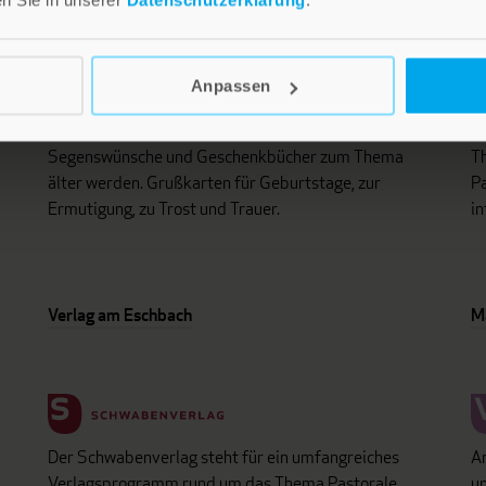
Anpassen
i
Lebensfreude in farbenfroher Gestaltung: Persönliche
D
d
Geschenke mit wohltuenden Inspirationen. Irische
un
Segenswünsche und Geschenkbücher zum Thema
Th
älter werden. Grußkarten für Geburtstage, zur
Pa
Ermutigung, zu Trost und Trauer.
in
Verlag am Eschbach
M
Der Schwabenverlag steht für ein umfangreiches
An
Verlagsprogramm rund um das Thema Pastorale
un