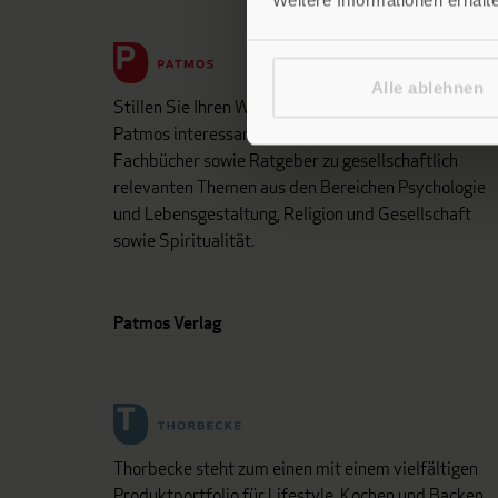
Alle ablehnen
Stillen Sie Ihren Wissensdurst und entdecken Sie be
Patmos interessante und aufschlussreiche Sach- un
Fachbücher sowie Ratgeber zu gesellschaftlich
relevanten Themen aus den Bereichen Psychologie
und Lebensgestaltung, Religion und Gesellschaft
sowie Spiritualität.
Patmos Verlag
Thorbecke steht zum einen mit einem vielfältigen
Produktportfolio für Lifestyle, Kochen und Backen