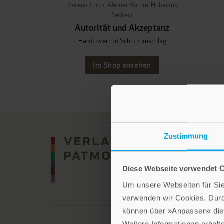
Verena Türck
,
Werner Bomm
,
Hubertus
Seibert
Autorität und Akzeptanz
Hardcover mit Schutzumschlag
Im Shop ansehen
Zustimmung
Diese Webseite verwendet 
Um unsere Webseiten für Sie 
verwenden wir Cookies. Dur
können über »Anpassen« die 
Weitere Informationen erhalt