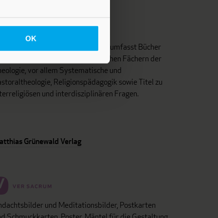
OK
as Programm dieses Fachverlages umfasst Bücher
d Zeitschriften aus unterschiedlichen Fächern der
eologie, vor allem Systematische und
storaltheologie, Religionspädagogik sowie Titel zu
terreligiösen und interdisziplinären Fragen.
atthias Grünewald Verlag
dachtsbilder und Meditationsbilder, Postkarten
d Schmuckkarten, Poster, Mäntel für die Gestaltung