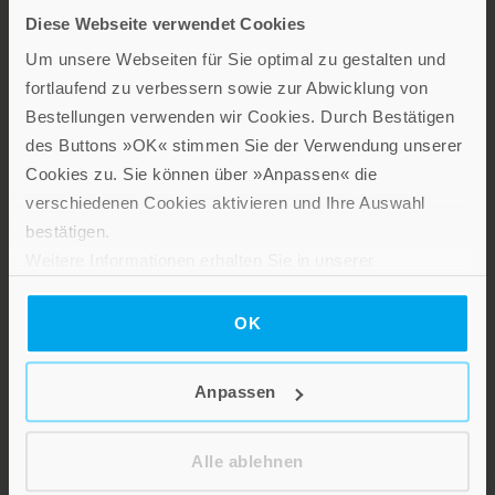
Ratgeber zu gesellschaftlich relevanten Themen aus den
Diese Webseite verwendet Cookies
Bereichen Psychologie und Lebensgestaltung, Religion und
Gesellschaft sowie Spiritualität.
Um unsere Webseiten für Sie optimal zu gestalten und
fortlaufend zu verbessern sowie zur Abwicklung von
Patmos Verlag
Bestellungen verwenden wir Cookies. Durch Bestätigen
des Buttons »OK« stimmen Sie der Verwendung unserer
Cookies zu. Sie können über »Anpassen« die
verschiedenen Cookies aktivieren und Ihre Auswahl
bestätigen.
Weitere Informationen erhalten Sie in unserer
Datenschutzerklärung
.
Lebensfreude in farbenfroher Gestaltung: Persönliche
OK
Geschenke mit wohltuenden Inspirationen. Irische
Segenswünsche und Geschenkbücher zum Thema älter
werden. Grußkarten für Geburtstage, zur Ermutigung, zu Trost
Anpassen
und Trauer.
Alle ablehnen
Verlag am Eschbach