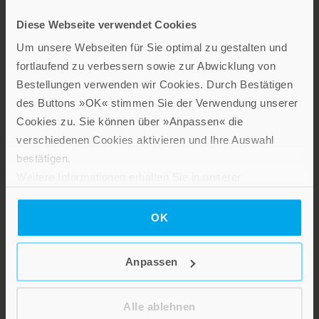
interessante und aufschlussreiche Sach- und Fachbücher sowie
Ratgeber zu gesellschaftlich relevanten Themen aus den
Diese Webseite verwendet Cookies
Bereichen Psychologie und Lebensgestaltung, Religion und
Um unsere Webseiten für Sie optimal zu gestalten und
Gesellschaft sowie Spiritualität.
fortlaufend zu verbessern sowie zur Abwicklung von
Patmos Verlag
Bestellungen verwenden wir Cookies. Durch Bestätigen
des Buttons »OK« stimmen Sie der Verwendung unserer
Cookies zu. Sie können über »Anpassen« die
verschiedenen Cookies aktivieren und Ihre Auswahl
bestätigen.
Weitere Informationen erhalten Sie in unserer
Datenschutzerklärung
.
Lebensfreude in farbenfroher Gestaltung: Persönliche
OK
Geschenke mit wohltuenden Inspirationen. Irische
Segenswünsche und Geschenkbücher zum Thema älter
werden. Grußkarten für Geburtstage, zur Ermutigung, zu Trost
Anpassen
und Trauer.
Alle ablehnen