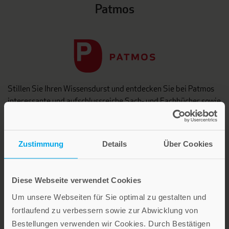
Patmos
Stillen Sie Ihren Wissensdurst und entdecken Sie bei Patmos
interessante und aufschlussreiche Sach- und Fachbücher sowie
Ratgeber zu gesellschaftlich relevanten Themen aus den
Bereichen Psychologie und Lebensgestaltung, Religion und
Gesellschaft sowie Spiritualität.
Zustimmung
Details
Über Cookies
Patmos Verlag
Diese Webseite verwendet Cookies
Um unsere Webseiten für Sie optimal zu gestalten und
fortlaufend zu verbessern sowie zur Abwicklung von
Bestellungen verwenden wir Cookies. Durch Bestätigen