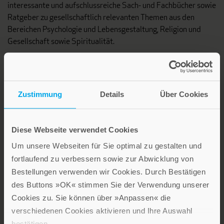
interessante und aufschlussreiche Sach- und Fachbücher sowie
Ratgeber zu gesellschaftlich relevanten Themen aus den
Bereichen Psychologie und Lebensgestaltung, Religion und
Gesellschaft sowie Spiritualität.
Patmos Verlag
Zustimmung
Details
Über Cookies
Diese Webseite verwendet Cookies
Um unsere Webseiten für Sie optimal zu gestalten und
Lebensfreude in farbenfroher Gestaltung: Persönliche
fortlaufend zu verbessern sowie zur Abwicklung von
Geschenke mit wohltuenden Inspirationen. Irische
Bestellungen verwenden wir Cookies. Durch Bestätigen
Segenswünsche und Geschenkbücher zum Thema älter
werden. Grußkarten für Geburtstage, zur Ermutigung, zu Trost
des Buttons »OK« stimmen Sie der Verwendung unserer
und Trauer.
Cookies zu. Sie können über »Anpassen« die
verschiedenen Cookies aktivieren und Ihre Auswahl
bestätigen.