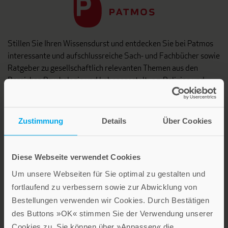
Stillen Sie Ihren Wissensdurst und entdecken Sie bei Patmos
interessante und aufschlussreiche Sach- und Fachbücher sowie
Ratgeber zu gesellschaftlich relevanten Themen aus den
Bereichen Psychologie und Lebensgestaltung, Religion und
Gesellschaft sowie Spiritualität.
Patmos Verlag
Zustimmung
Details
Über Cookies
Diese Webseite verwendet Cookies
Um unsere Webseiten für Sie optimal zu gestalten und
fortlaufend zu verbessern sowie zur Abwicklung von
Bestellungen verwenden wir Cookies. Durch Bestätigen
Lebensfreude in farbenfroher Gestaltung: Persönliche
des Buttons »OK« stimmen Sie der Verwendung unserer
Geschenke mit wohltuenden Inspirationen. Irische
Segenswünsche und Geschenkbücher zum Thema älter
Cookies zu. Sie können über »Anpassen« die