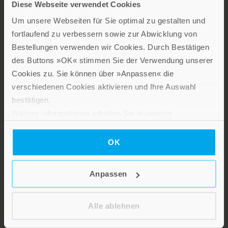
Bereichen Psychologie und Lebensgestaltung, Religion und
Diese Webseite verwendet Cookies
Gesellschaft sowie Spiritualität.
Um unsere Webseiten für Sie optimal zu gestalten und
Patmos Verlag
fortlaufend zu verbessern sowie zur Abwicklung von
Bestellungen verwenden wir Cookies. Durch Bestätigen
des Buttons »OK« stimmen Sie der Verwendung unserer
Cookies zu. Sie können über »Anpassen« die
verschiedenen Cookies aktivieren und Ihre Auswahl
bestätigen.
Weitere Informationen erhalten Sie in unserer
Lebensfreude in farbenfroher Gestaltung: Persönliche
Datenschutzerklärung
.
Geschenke mit wohltuenden Inspirationen. Irische
OK
Segenswünsche und Geschenkbücher zum Thema älter
werden. Grußkarten für Geburtstage, zur Ermutigung, zu Trost
und Trauer.
Anpassen
Verlag am Eschbach
Alle ablehnen