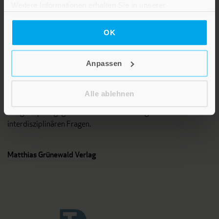
Weitere Informationen erhalten Sie in unserer
Datenschutzerklärung
.
OK
Anpassen
Das Programm dieses Fachverlages umfasst Bücher und
Zeitschriften aus unterschiedlichen Fächern der Theologie, vor
Alle ablehnen
allem Systematische und Pastoraltheologie,
Religionspädagogik sowie Titel zu interreligiösen und
interdisziplinären Fragen.
Matthias Grünewald Verlag