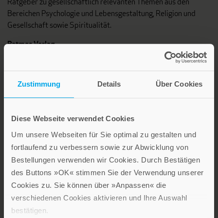
Ratgeber zu gesellschaftlich relevanten Themen aus den
Bereichen Psychologie und Lebensgestaltung, Religion und
Gesellschaft sowie Spiritualität.
Patmos Verlag
Zustimmung
Details
Über Cookies
Diese Webseite verwendet Cookies
Lebensfreude in farbenfroher Gestaltung: Persönliche
Um unsere Webseiten für Sie optimal zu gestalten und
Geschenke mit wohltuenden Inspirationen. Irische
fortlaufend zu verbessern sowie zur Abwicklung von
Segenswünsche und Geschenkbücher zum Thema älter
Bestellungen verwenden wir Cookies. Durch Bestätigen
werden. Grußkarten für Geburtstage, zur Ermutigung, zu Trost
des Buttons »OK« stimmen Sie der Verwendung unserer
und Trauer.
Cookies zu. Sie können über »Anpassen« die
verschiedenen Cookies aktivieren und Ihre Auswahl
Verlag am Eschbach
bestätigen.