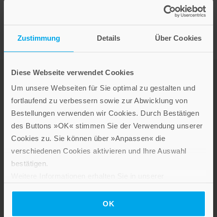
Zustimmung
Details
Über Cookies
Diese Webseite verwendet Cookies
Um unsere Webseiten für Sie optimal zu gestalten und
fortlaufend zu verbessern sowie zur Abwicklung von
Bestellungen verwenden wir Cookies. Durch Bestätigen
des Buttons »OK« stimmen Sie der Verwendung unserer
Cookies zu. Sie können über »Anpassen« die
LEBE GUT MAGAZIN
verschiedenen Cookies aktivieren und Ihre Auswahl
NEWSLETTER
bestätigen.
KARRIERE
Weitere Informationen erhalten Sie in unserer
KUNDENINFO
Datenschutzerklärung
.
OK
Die Verlage der Verlagsgruppe