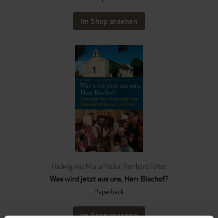
Im Shop ansehen
Hadwig Ana Maria Müller
,
Reinhard Feiter
Was wird jetzt aus uns, Herr Bischof?
Paperback
Im Shop ansehen