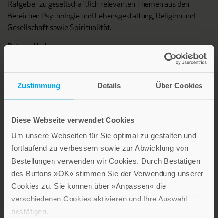
Ratgeber zu gesellschaftlich relevanten Themen aus den
Bereichen Psychologie und Lebensgestaltung, Religion und
Gesellschaft sowie Spiritualität.
Patmos Verlag
Zustimmung
Details
Über Cookies
Diese Webseite verwendet Cookies
Lebensfreude in farbenfroher Gestaltung: Persönliche
Um unsere Webseiten für Sie optimal zu gestalten und
Geschenke mit wohltuenden Inspirationen. Irische
fortlaufend zu verbessern sowie zur Abwicklung von
Segenswünsche und Geschenkbücher zum Thema älter
Bestellungen verwenden wir Cookies. Durch Bestätigen
werden. Grußkarten für Geburtstage, zur Ermutigung, zu Trost
des Buttons »OK« stimmen Sie der Verwendung unserer
und Trauer.
Cookies zu. Sie können über »Anpassen« die
verschiedenen Cookies aktivieren und Ihre Auswahl
Verlag am Eschbach
bestätigen.