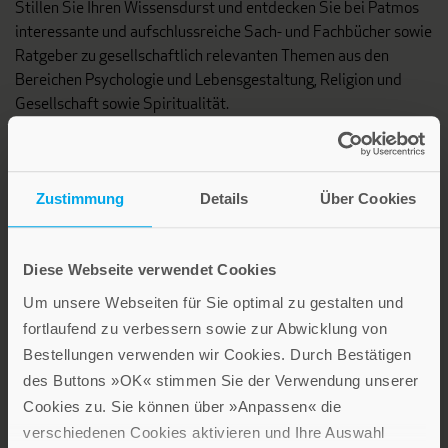
Stillen Sie Ihren Wissensdurst und entdecken Sie bei Patmos
interessante und aufschlussreiche Sach- und Fachbücher sowie
Ratgeber zu gesellschaftlich relevanten Themen aus den
Bereichen Psychologie und Lebensgestaltung, Religion und
Gesellschaft sowie Spiritualität.
Patmos Verlag
Zustimmung
Details
Über Cookies
Diese Webseite verwendet Cookies
Um unsere Webseiten für Sie optimal zu gestalten und
Lebensfreude in farbenfroher Gestaltung: Persönliche
fortlaufend zu verbessern sowie zur Abwicklung von
Geschenke mit wohltuenden Inspirationen. Irische
Bestellungen verwenden wir Cookies. Durch Bestätigen
Segenswünsche und Geschenkbücher zum Thema älter
des Buttons »OK« stimmen Sie der Verwendung unserer
werden. Grußkarten für Geburtstage, zur Ermutigung, zu Trost
Cookies zu. Sie können über »Anpassen« die
und Trauer.
verschiedenen Cookies aktivieren und Ihre Auswahl