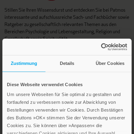
Stillen Sie Ihren Wissensdurst und entdecken Sie bei Patmos
interessante und aufschlussreiche Sach- und Fachbücher sowie
Ratgeber zu gesellschaftlich relevanten Themen aus den
Bereichen Psychologie und Lebensgestaltung, Religion und
Gesellschaft sowie Spiritualität.
Patmos Verlag
Zustimmung
Details
Über Cookies
Diese Webseite verwendet Cookies
Um unsere Webseiten für Sie optimal zu gestalten und
fortlaufend zu verbessern sowie zur Abwicklung von
Lebensfreude in farbenfroher Gestaltung: Persönliche
Bestellungen verwenden wir Cookies. Durch Bestätigen
Geschenke mit wohltuenden Inspirationen. Irische
Segenswünsche und Geschenkbücher zum Thema älter
des Buttons »OK« stimmen Sie der Verwendung unserer
werden. Grußkarten für Geburtstage, zur Ermutigung, zu Trost
Cookies zu. Sie können über »Anpassen« die
und Trauer.
verschiedenen Cookies aktivieren und Ihre Auswahl