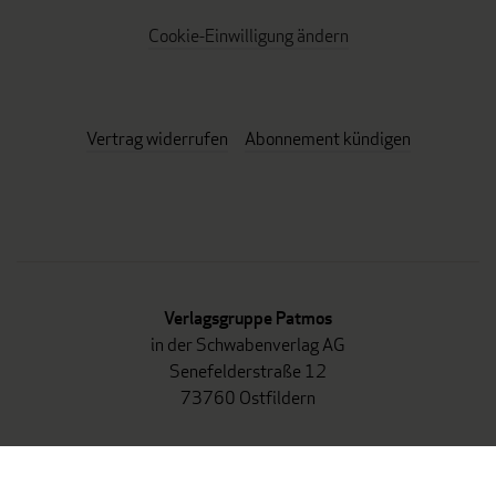
Cookie-Einwilligung ändern
Vertrag widerrufen
Abonnement kündigen
Verlagsgruppe Patmos
in der Schwabenverlag AG
Senefelderstraße 12
73760 Ostfildern