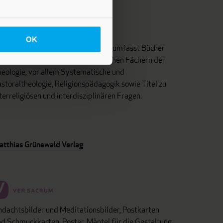
OK
as Programm dieses Fachverlages umfasst Bücher
d Zeitschriften aus unterschiedlichen Fächern der
eologie, vor allem Systematische und
storaltheologie, Religionspädagogik sowie Titel zu
terreligiösen und interdisziplinären Fragen.
atthias Grünewald Verlag
dachtsbilder und Meditationsbilder, Postkarten
d Schmuckkarten, Poster, Mäntel für die Gestaltung