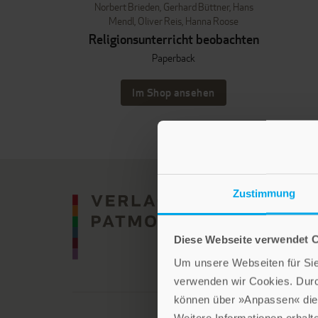
Norbert Brieden
,
Gerhard Büttner
,
Hans
Mendl
,
Oliver Reis
,
Hanna Roose
Religionsunterricht beobachten
Paperback
Im Shop ansehen
Zustimmung
Diese Webseite verwendet 
Um unsere Webseiten für Sie 
verwenden wir Cookies. Dur
können über »Anpassen« die 
Weitere Informationen erhalt