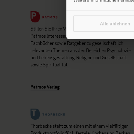
Alle ablehnen
Stillen Sie Ihren Wissensdurst und entdecken Sie be
Patmos interessante und aufschlussreiche Sach- un
Fachbücher sowie Ratgeber zu gesellschaftlich
relevanten Themen aus den Bereichen Psychologie
und Lebensgestaltung, Religion und Gesellschaft
sowie Spiritualität.
Patmos Verlag
Thorbecke steht zum einen mit einem vielfältigen
Produktportfolio für Lifestyle, Kochen und Backen