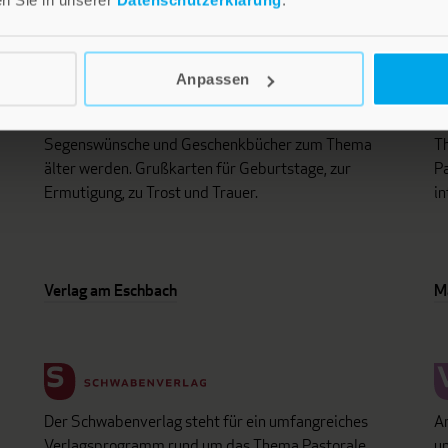
Anpassen
i
Lebensfreude in farbenfroher Gestaltung: Persönliche
D
d
Geschenke mit wohltuenden Inspirationen. Irische
un
Segenswünsche und Geschenkbücher zum Thema
Th
älter werden. Grußkarten für Geburtstage, zur
Pa
Ermutigung, zu Trost und Trauer.
in
Verlag am Eschbach
M
Der Schwabenverlag steht für ein umfangreiches
An
Verlagsprogramm rund um das Thema Pastorale
un