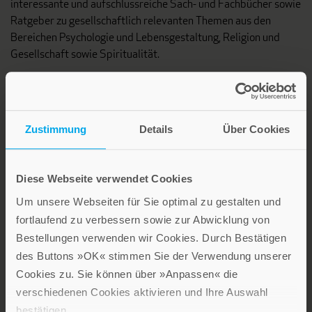
interessante und aufschlussreiche Sach- und Fachbücher sowie
Ratgeber zu gesellschaftlich relevanten Themen aus den
Bereichen Psychologie und Lebensgestaltung, Religion und
Gesellschaft sowie Spiritualität.
Patmos Verlag
Zustimmung
Details
Über Cookies
Diese Webseite verwendet Cookies
Um unsere Webseiten für Sie optimal zu gestalten und
Lebensfreude in farbenfroher Gestaltung: Persönliche
fortlaufend zu verbessern sowie zur Abwicklung von
Geschenke mit wohltuenden Inspirationen. Irische
Segenswünsche und Geschenkbücher zum Thema älter
Bestellungen verwenden wir Cookies. Durch Bestätigen
werden. Grußkarten für Geburtstage, zur Ermutigung, zu Trost
des Buttons »OK« stimmen Sie der Verwendung unserer
und Trauer.
Cookies zu. Sie können über »Anpassen« die
verschiedenen Cookies aktivieren und Ihre Auswahl
bestätigen.