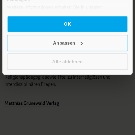
Verlag am Eschbach
Weitere Informationen erhalten Sie in unserer
Datenschutzerklärung
.
OK
Anpassen
Das Programm dieses Fachverlages umfasst Bücher und
Alle ablehnen
Zeitschriften aus unterschiedlichen Fächern der Theologie, vor
allem Systematische und Pastoraltheologie,
Religionspädagogik sowie Titel zu interreligiösen und
interdisziplinären Fragen.
Matthias Grünewald Verlag