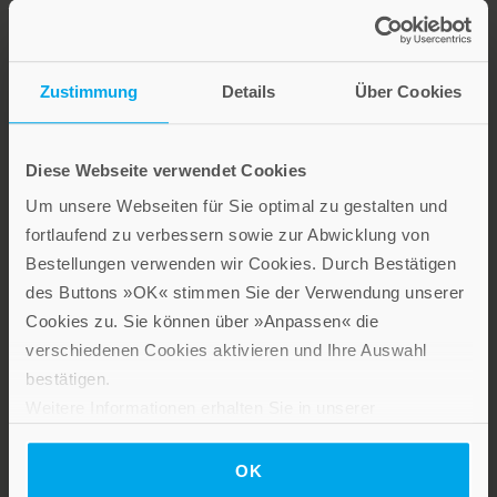
Zustimmung
Details
Über Cookies
Lebensfreude in farbenfroher Gestaltung: Persönliche
Geschenke mit wohltuenden Inspirationen. Irische
Segenswünsche und Geschenkbücher zum Thema älter
Diese Webseite verwendet Cookies
werden. Grußkarten für Geburtstage, zur Ermutigung, zu Trost
und Trauer.
Um unsere Webseiten für Sie optimal zu gestalten und
fortlaufend zu verbessern sowie zur Abwicklung von
Bestellungen verwenden wir Cookies. Durch Bestätigen
Verlag am Eschbach
des Buttons »OK« stimmen Sie der Verwendung unserer
Cookies zu. Sie können über »Anpassen« die
verschiedenen Cookies aktivieren und Ihre Auswahl
bestätigen.
Weitere Informationen erhalten Sie in unserer
Datenschutzerklärung
.
Das Programm dieses Fachverlages umfasst Bücher und
OK