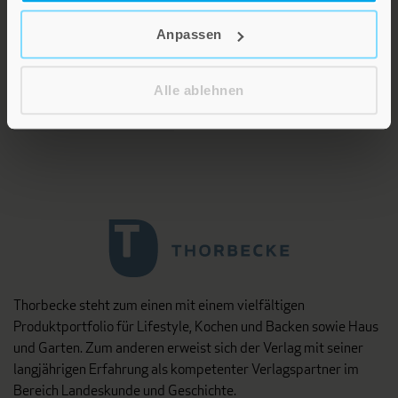
Zeitschriften aus unterschiedlichen Fächern der Theologie, vor
allem Systematische und Pastoraltheologie,
Anpassen
Religionspädagogik sowie Titel zu interreligiösen und
interdisziplinären Fragen.
Alle ablehnen
Matthias Grünewald Verlag
Thorbecke steht zum einen mit einem vielfältigen
Produktportfolio für Lifestyle, Kochen und Backen sowie Haus
und Garten. Zum anderen erweist sich der Verlag mit seiner
langjährigen Erfahrung als kompetenter Verlagspartner im
Bereich Landeskunde und Geschichte.