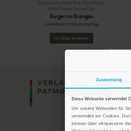
Erik Beck
,
Eva-Maria Butz
,
Martin Strotz
,
Alfons Zettler
,
Thomas Zotz
Burgen im Breisgau
Leinenband mit Schutzumschlag
Im Shop ansehen
Zustimmung
Diese Webseite verwendet 
Um unsere Webseiten für Sie 
verwenden wir Cookies. Dur
können über »Anpassen« die 
Weitere Informationen erhalt