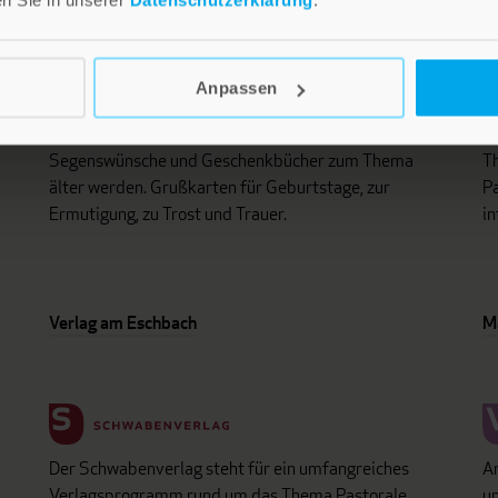
Anpassen
i
Lebensfreude in farbenfroher Gestaltung: Persönliche
D
d
Geschenke mit wohltuenden Inspirationen. Irische
un
Segenswünsche und Geschenkbücher zum Thema
Th
älter werden. Grußkarten für Geburtstage, zur
Pa
Ermutigung, zu Trost und Trauer.
in
Verlag am Eschbach
M
Der Schwabenverlag steht für ein umfangreiches
An
Verlagsprogramm rund um das Thema Pastorale
un