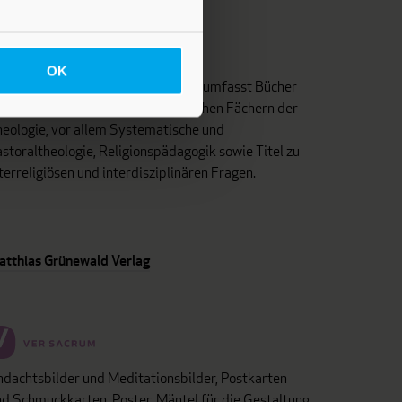
OK
as Programm dieses Fachverlages umfasst Bücher
d Zeitschriften aus unterschiedlichen Fächern der
eologie, vor allem Systematische und
storaltheologie, Religionspädagogik sowie Titel zu
terreligiösen und interdisziplinären Fragen.
atthias Grünewald Verlag
dachtsbilder und Meditationsbilder, Postkarten
d Schmuckkarten, Poster, Mäntel für die Gestaltung