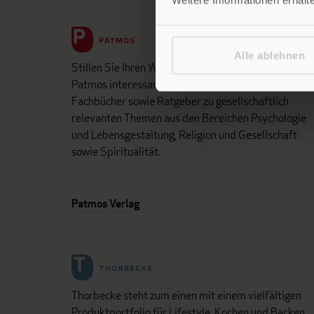
Alle ablehnen
Stillen Sie Ihren Wissensdurst und entdecken Sie be
Patmos interessante und aufschlussreiche Sach- un
Fachbücher sowie Ratgeber zu gesellschaftlich
relevanten Themen aus den Bereichen Psychologie
und Lebensgestaltung, Religion und Gesellschaft
sowie Spiritualität.
Patmos Verlag
Thorbecke steht zum einen mit einem vielfältigen
Produktportfolio für Lifestyle, Kochen und Backen