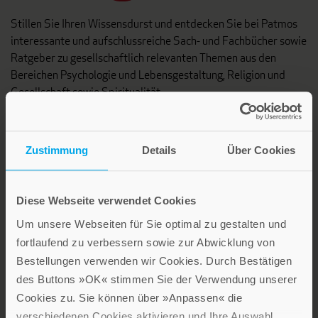
Stillen Sie Ihren Wissensdurst und entdecken Sie bei Patmos
interessante und aufschlussreiche Sach- und Fachbücher sowie
Ratgeber zu gesellschaftlich relevanten Themen aus den
Bereichen Psychologie und Lebensgestaltung, Religion und
Gesellschaft sowie Spiritualität.
Patmos Verlag
Zustimmung
Details
Über Cookies
Diese Webseite verwendet Cookies
Um unsere Webseiten für Sie optimal zu gestalten und
fortlaufend zu verbessern sowie zur Abwicklung von
Lebensfreude in farbenfroher Gestaltung: Persönliche
Bestellungen verwenden wir Cookies. Durch Bestätigen
Geschenke mit wohltuenden Inspirationen. Irische
Segenswünsche und Geschenkbücher zum Thema älter
des Buttons »OK« stimmen Sie der Verwendung unserer
werden. Grußkarten für Geburtstage, zur Ermutigung, zu Trost
Cookies zu. Sie können über »Anpassen« die
und Trauer.
verschiedenen Cookies aktivieren und Ihre Auswahl