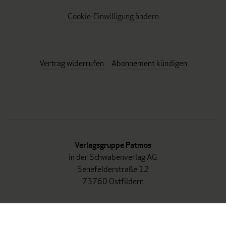
Cookie-Einwilligung ändern
Vertrag widerrufen
Abonnement kündigen
Verlagsgruppe Patmos
in der Schwabenverlag AG
Senefelderstraße 12
73760 Ostfildern