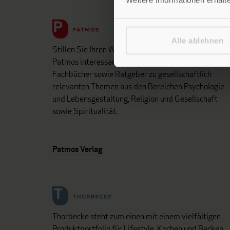
Alle ablehnen
Stillen Sie Ihren Wissensdurst und entdecken Sie be
Patmos interessante und aufschlussreiche Sach- un
Fachbücher sowie Ratgeber zu gesellschaftlich
relevanten Themen aus den Bereichen Psychologie
und Lebensgestaltung, Religion und Gesellschaft
sowie Spiritualität.
Patmos Verlag
Thorbecke steht zum einen mit einem vielfältigen
Produktportfolio für Lifestyle, Kochen und Backen