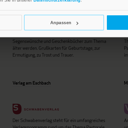
Anpassen
i
Lebensfreude in farbenfroher Gestaltung: Persönliche
D
d
Geschenke mit wohltuenden Inspirationen. Irische
un
Segenswünsche und Geschenkbücher zum Thema
Th
älter werden. Grußkarten für Geburtstage, zur
Pa
Ermutigung, zu Trost und Trauer.
in
Verlag am Eschbach
M
Der Schwabenverlag steht für ein umfangreiches
An
Verlagsprogramm rund um das Thema Pastorale
un