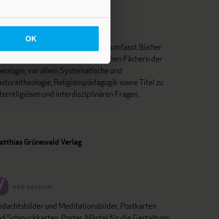
OK
as Programm dieses Fachverlages umfasst Bücher
d Zeitschriften aus unterschiedlichen Fächern der
eologie, vor allem Systematische und
storaltheologie, Religionspädagogik sowie Titel zu
terreligiösen und interdisziplinären Fragen.
atthias Grünewald Verlag
dachtsbilder und Meditationsbilder, Postkarten
d Schmuckkarten, Poster, Mäntel für die Gestaltung