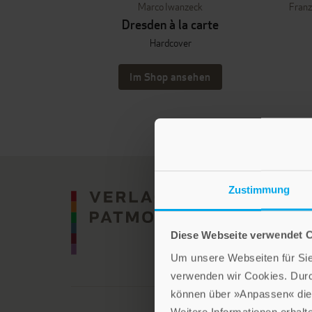
Marco Iwanzeck
Franz
Dresden à la carte
Hardcover
Im Shop ansehen
Zustimmung
Diese Webseite verwendet 
Um unsere Webseiten für Sie 
verwenden wir Cookies. Dur
können über »Anpassen« die 
Weitere Informationen erhalt