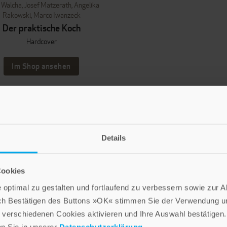
 Walcha
,
Josef Matzerath
,
Angelika
Rakowski
,
Marco Iwanzeck
Der praktische Koch
Hardcover
Im Shop ansehen
Details
LEBE GUT MAGAZIN
NEWSLETTER
Cookies
optimal zu gestalten und fortlaufend zu verbessern sowie zur 
ch Bestätigen des Buttons »OK« stimmen Sie der Verwendung un
Die Verlage der Verlagsgruppe Patmos
verschiedenen Cookies aktivieren und Ihre Auswahl bestätigen.
en Sie in unserer
Datenschutzerklärung
.