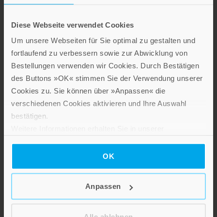
Diese Webseite verwendet Cookies
Um unsere Webseiten für Sie optimal zu gestalten und
LEBE GUT MAGAZIN
fortlaufend zu verbessern sowie zur Abwicklung von
NEWSLETTER
Bestellungen verwenden wir Cookies. Durch Bestätigen
KARRIERE
des Buttons »OK« stimmen Sie der Verwendung unserer
KUNDENINFO
Cookies zu. Sie können über »Anpassen« die
verschiedenen Cookies aktivieren und Ihre Auswahl
bestätigen.
Die Verlage der Verlagsgruppe
Weitere Informationen erhalten Sie in unserer
Datenschutzerklärung
.
Patmos
OK
Anpassen
Alle ablehnen