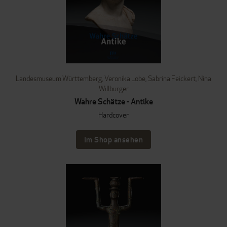
Landesmuseum Württemberg
,
Veronika Lobe
,
Sabrina Feickert
,
Nina
Willburger
Wahre Schätze - Antike
Hardcover
Im Shop ansehen