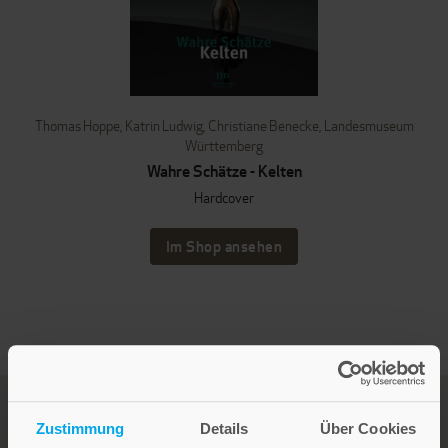
Thomas Hoppe
,
Katrin Ludwig
,
Christiane Benecke
,
Landesmuseum
Württemberg
Wahre Schätze - Kelten
Hardcover
Im Shop ansehen
Zustimmung
Details
Über Cookies