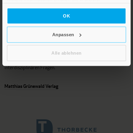
Datenschutzerklärung
.
OK
Anpassen
Das Programm dieses Fachverlages umfasst Bücher und
Zeitschriften aus unterschiedlichen Fächern der Theologie, vor
allem Systematische und Pastoraltheologie,
Alle ablehnen
Religionspädagogik sowie Titel zu interreligiösen und
interdisziplinären Fragen.
Matthias Grünewald Verlag