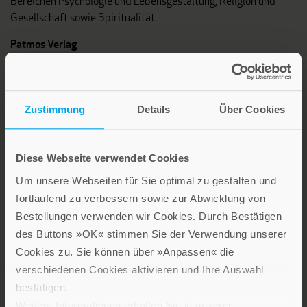
Bereichen Psychologie und Lebensgestaltung, Religion und
Gesellschaft sowie Spiritualität.
Patmos Verlag
Zustimmung
Details
Über Cookies
Diese Webseite verwendet Cookies
Lebensfreude in farbenfroher Gestaltung: Persönliche
Um unsere Webseiten für Sie optimal zu gestalten und
Geschenke mit wohltuenden Inspirationen. Irische
Segenswünsche und Geschenkbücher zum Thema älter
fortlaufend zu verbessern sowie zur Abwicklung von
werden. Grußkarten für Geburtstage, zur Ermutigung, zu Trost
Bestellungen verwenden wir Cookies. Durch Bestätigen
und Trauer.
des Buttons »OK« stimmen Sie der Verwendung unserer
Cookies zu. Sie können über »Anpassen« die
verschiedenen Cookies aktivieren und Ihre Auswahl
Verlag am Eschbach
bestätigen.
Weitere Informationen erhalten Sie in unserer