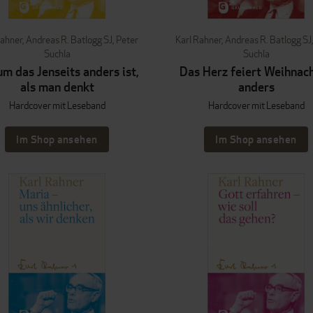
Rahner
,
Andreas R. Batlogg SJ
,
Peter
Karl Rahner
,
Andreas R. Batlogg SJ
Suchla
Suchla
m das Jenseits anders ist,
Das Herz feiert Weihnac
als man denkt
anders
Hardcover mit Leseband
Hardcover mit Leseband
Im Shop ansehen
Im Shop ansehen