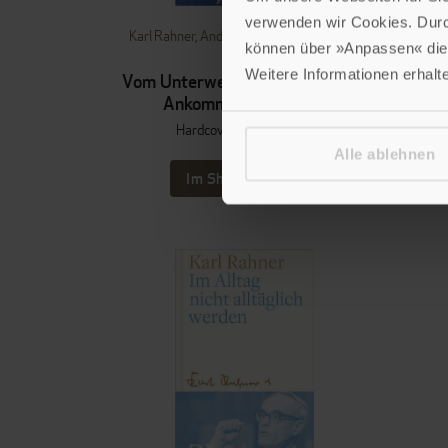
verwenden wir Cookies. Dur
Karl Rahner
,
Andreas R. Batlogg SJ
,
Peter
Kar
können über »Anpassen« die 
Suchla
Weitere Informationen erhalt
Vom Unterwegssein, Pilgern und
W
Ankommen für immer
schwe
Hardcover mit Leseband
Alle ablehnen
Im Shop ansehen