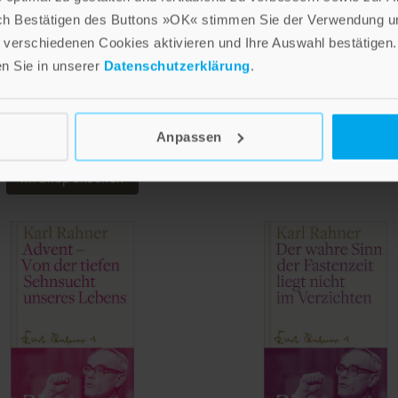
ch Bestätigen des Buttons »OK« stimmen Sie der Verwendung un
l Rahner
,
Peter Suchla
,
Andreas R.
Karl Rahner
,
Peter Suchla
,
Andrea
verschiedenen Cookies aktivieren und Ihre Auswahl bestätigen.
Batlogg SJ
Batlogg SJ
en Sie in unserer
Datenschutzerklärung
.
arum Beten manchmal
Von der Kraft, täglich ne
rfällt – und was daran gut
beginnen
ist
Hardcover mit Leseband
Hardcover mit Leseband
Anpassen
Im Shop ansehen
Im Shop ansehen