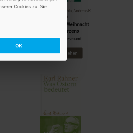
serer Cookies zu. Sie
s R.
Karl Rahner
,
Peter Suchla
,
Andreas R.
Batlogg SJ
u zu
Von der stillen Weihnacht
unseres Herzens
Hardcover mit Leseband
OK
Im Shop ansehen