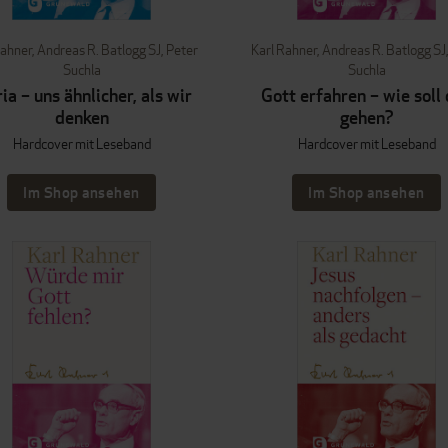
Rahner
,
Andreas R. Batlogg SJ
,
Peter
Karl Rahner
,
Andreas R. Batlogg SJ
Suchla
Suchla
ia – uns ähnlicher, als wir
Gott erfahren – wie soll
denken
gehen?
Hardcover mit Leseband
Hardcover mit Leseband
Im Shop ansehen
Im Shop ansehen