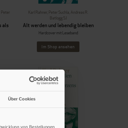
,
Peter
Karl Rahner
,
Peter Suchla
,
Andreas R.
Batlogg SJ
 als
Alt werden und lebendig bleiben
Hardcover mit Leseband
Im Shop ansehen
Über Cookies
Abwicklung von Bestellungen