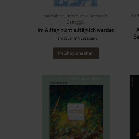
Karl Rahner
,
Peter Suchla
,
Andreas R.
Kar
Batlogg SJ
Im Alltag nicht alltäglich werden
A
Se
Hardcover mit Leseband
Im Shop ansehen