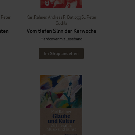
,
Peter
Karl Rahner
,
Andreas R. Batlogg SJ
,
Peter
Suchla
hten
Vom tiefen Sinn der Karwoche
Hardcover mit Leseband
Im Shop ansehen