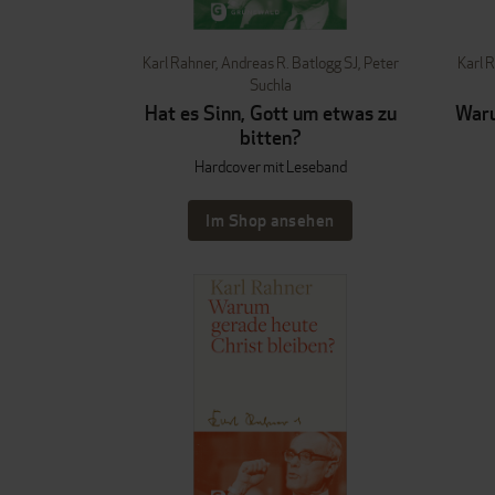
Karl Rahner
,
Andreas R. Batlogg SJ
,
Peter
Karl 
Suchla
Hat es Sinn, Gott um etwas zu
Waru
bitten?
Hardcover mit Leseband
Im Shop ansehen