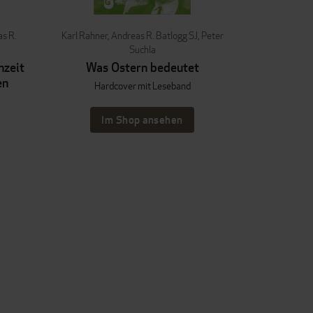
s R.
Karl Rahner
,
Andreas R. Batlogg SJ
,
Peter
Suchla
nzeit
Was Ostern bedeutet
en
Hardcover mit Leseband
Im Shop ansehen