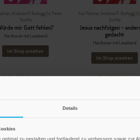
Rahner
,
Andreas R. Batlogg SJ
,
Peter
Karl Rahner
,
Andreas R. Batlogg SJ
Suchla
Suchla
ürde mir Gott fehlen?
Jesus nachfolgen – anders
gedacht
Hardcover mit Leseband
Hardcover mit Leseband
Im Shop ansehen
Im Shop ansehen
Details
Cookies
optimal zu gestalten und fortlaufend zu verbessern sowie zur 