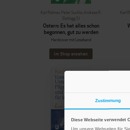
Karl Rahner
,
Peter Suchla
,
Andreas R.
Karl 
Batlogg SJ
Ostern: Es hat alles schon
W
begonnen, gut zu werden
Hardcover mit Leseband
Im Shop ansehen
Zustimmung
Diese Webseite verwendet 
Um unsere Webseiten für Sie 